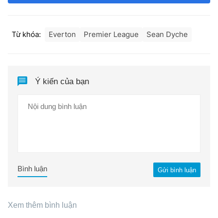
Từ khóa:
Everton
Premier League
Sean Dyche
Ý kiến của bạn
Bình luận
Gửi bình luận
Xem thêm bình luận