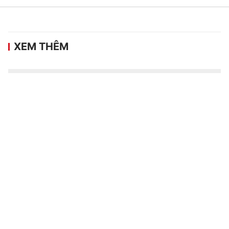
XEM THÊM
Duy Lợi vô địch, tay vợt nữ 15 tuổi về nhì
hai nội dung tại U19 International Series