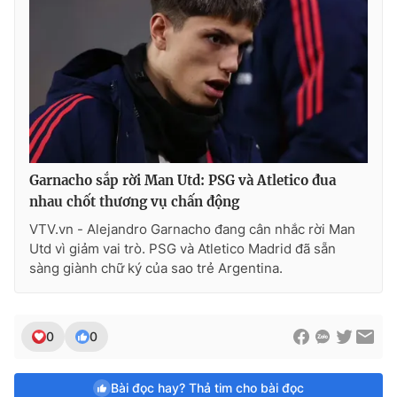
Garnacho sắp rời Man Utd: PSG và Atletico đua
nhau chốt thương vụ chấn động
VTV.vn - Alejandro Garnacho đang cân nhắc rời Man
Utd vì giảm vai trò. PSG và Atletico Madrid đã sẵn
sàng giành chữ ký của sao trẻ Argentina.
0
0
Bài đọc hay? Thả tim cho bài đọc