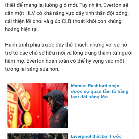
thiết để mang lại luồng gió mới. Tuy nhiên, Everton sẽ
cần một HLV có khả năng vực dậy tinh thần đội bóng,
cải thiện lối chơi và giúp CLB thoát khỏi cơn khủng
hoảng hiện tại.
Hành trình phía trước đầy thử thách, nhưng với sự hỗ
trợ từ các chủ sở hữu mới và lòng trung thành từ người
hâm mộ, Everton hoàn toàn có thể hy vọng vào một
tương lai sáng sủa hơn.
Marcus Rashford nhận
được sự quan tâm từ hàng
loạt đội bóng lớn
Liverpool thất bại trước