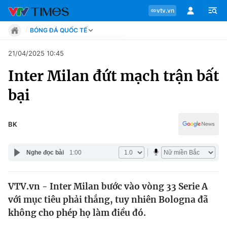
vtv.vn
BÓNG ĐÁ QUỐC TẾ
Tin tức
21/04/2025 10:45
Move
Inter Milan đứt mạch trận bất
Phong cách
Chuyên mục
Chân dung
bại
Sự kiện
Tin tức
Bóng đá
Thể thao điện tử
BK
Move
Các môn khác
Video
Nghe đọc bài
1:00
Phong cách
Bên lề
VTV.vn - Inter Milan bước vào vòng 33 Serie A
Chân dung
với mục tiêu phải thắng, tuy nhiên Bologna đã
không cho phép họ làm điều đó.
Sự kiện