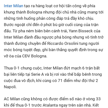
Inter Milan
tạo ra hàng loạt cơ hội tấn công về phía
Bóng đá
khung thành Bologna nhưng đội chủ nhà cũng mang tới
những tình huống phản công đáp trả đầy khó chịu.
Thể thao Điện tử
Bước ngoặt chỉ đến ở phút bù giờ cuối cùng của trận
đấu. Từ pha ném biên bên cánh trái, Yann Bisseck của
Inter Milan đánh đầu ngược phá bóng nhưng vô tình trở
Các môn khác
thành đường chuyền để Riccardo Orsolini tung người
móc bóng tuyệt đẹp, ghi bàn thắng quyết định trong sự
VIDEO
vỡ òa của CĐV Bologna.
Bên lề
Thua 0-1 chung cuộc, Inter Milan đứt mạch 6 trận bất
bại liên tiếp tại Serie A và bị rơi vào thế bấp bênh trong
cuộc đua vô địch, khi cùng có 71 điểm như đội thứ 2
Napoli.
AC Milan cũng không có được điểm số nào ở vòng 33
khi để thua 0-1 trước Atalanta ngay trên sân nhà. Kết