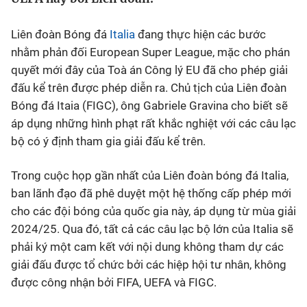
Bóng đá
Liên đoàn Bóng đá
Italia
đang thực hiện các bước
nhằm phản đối European Super League, mặc cho phán
Thể thao Điện tử
quyết mới đây của Toà án Công lý EU đã cho phép giải
đấu kể trên được phép diễn ra. Chủ tịch của Liên đoàn
Bóng đá Itaia (FIGC), ông Gabriele Gravina cho biết sẽ
Các môn khác
áp dụng những hình phạt rất khắc nghiệt với các câu lạc
bộ có ý định tham gia giải đấu kể trên.
VIDEO
Trong cuộc họp gần nhất của Liên đoàn bóng đá Italia,
Bên lề
ban lãnh đạo đã phê duyệt một hệ thống cấp phép mới
cho các đội bóng của quốc gia này, áp dụng từ mùa giải
2024/25. Qua đó, tất cả các câu lạc bộ lớn của Italia sẽ
phải ký một cam kết với nội dung không tham dự các
giải đấu được tổ chức bởi các hiệp hội tư nhân, không
được công nhận bởi FIFA, UEFA và FIGC.