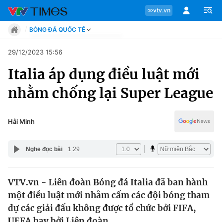
vtv.vn
BÓNG ĐÁ QUỐC TẾ
Tin tức
29/12/2023 15:56
Move
Italia áp dụng điều luật mới
Phong cách
Chuyên mục
Chân dung
nhằm chống lại Super League
Sự kiện
Tin tức
Bóng đá
Thể thao điện tử
Hải Minh
Move
Các môn khác
Video
Nghe đọc bài
1:29
Phong cách
Bên lề
VTV.vn - Liên đoàn Bóng đá Italia đã ban hành
Chân dung
một điều luật mới nhằm cấm các đội bóng tham
dự các giải đấu không được tổ chức bởi FIFA,
Sự kiện
UEFA hay bởi Liên đoàn.