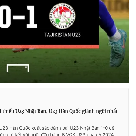
i thiểu U23 Nhật Bản, U23 Hàn Quốc giành ngôi nhất
U23 Hàn Quốc xuất sắc đánh bại U23 Nhật Bản 1-0 để
vòng tứ kết với ngôi đầu bảng B VCK U23 châu Á 2024.