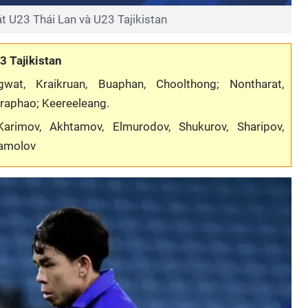
át U23 Thái Lan và U23 Tajikistan
3 Tajikistan
at, Kraikruan, Buaphan, Choolthong; Nontharat,
raphao; Keereeleang.
Karimov, Akhtamov, Elmurodov, Shukurov, Sharipov,
Kamolov