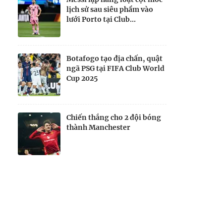
lịch sử sau siêu phẩm vào
lưới Porto tại Club...
Botafogo tạo địa chấn, quật
ngã PSG tại FIFA Club World
Cup 2025
Chiến thắng cho 2 đội bóng
thành Manchester