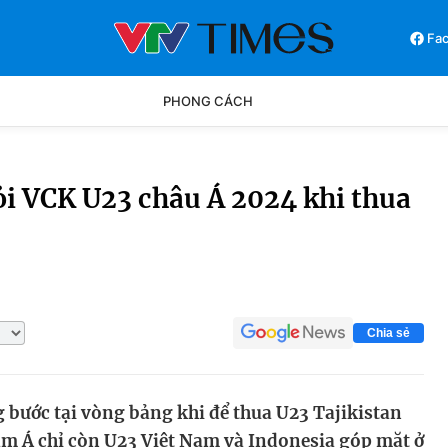
Fa
PHONG CÁCH
Phong cách
Chân dun
ỏi VCK U23 châu Á 2024 khi thua
Các môn khác
Video
Chia sẻ
 bước tại vòng bảng khi để thua U23 Tajikistan
Nam Á chỉ còn U23 Việt Nam và Indonesia góp mặt ở