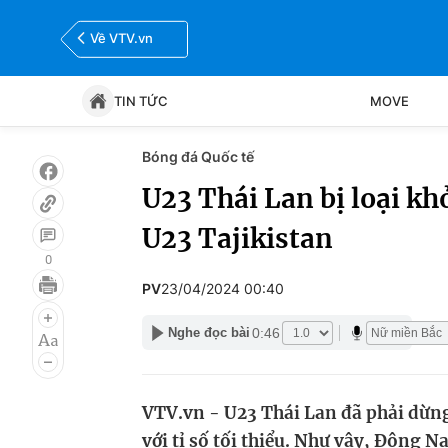
Về VTV.vn
TIN TỨC
MOVE
Bóng đá Quốc tế
Tin tức
Move
U23 Thái Lan bị loại kh
U23 Tajikistan
Bóng đá
Thể thao Điện tử
0
PV
23/04/2024 00:40
0:46
Nghe đọc bài
VTV.vn - U23 Thái Lan đã phải dừng
với tỉ số tối thiểu. Như vậy, Đông 