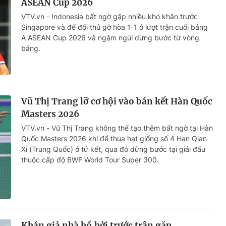
ASEAN Cup 2026
VTV.vn - Indonesia bất ngờ gặp nhiều khó khăn trước
Singapore và để đối thủ gỡ hòa 1-1 ở lượt trận cuối bảng
A ASEAN Cup 2026 và ngậm ngùi dừng bước từ vòng
bảng.
Vũ Thị Trang lỡ cơ hội vào bán kết Hàn Quốc
Masters 2026
VTV.vn - Vũ Thị Trang không thể tạo thêm bất ngờ tại Hàn
Quốc Masters 2026 khi để thua hạt giống số 4 Han Qian
Xi (Trung Quốc) ở tứ kết, qua đó dừng bước tại giải đấu
thuộc cấp độ BWF World Tour Super 300.
Khán giả nhà hồ hởi trước trận gặp