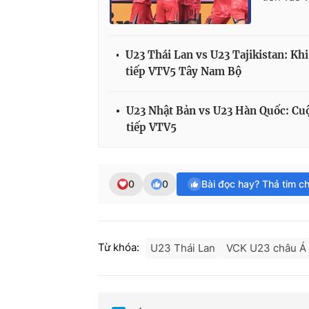
U23 Thái Lan vs U23 Tajikistan: Kh
tiếp VTV5 Tây Nam Bộ
U23 Nhật Bản vs U23 Hàn Quốc: Cuộ
tiếp VTV5
0
0
Bài đọc hay? Thả tim c
Từ khóa:
U23 Thái Lan
VCK U23 châu Á