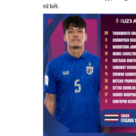
tứ kết.