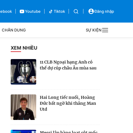
cebook
Youtube
Tiktok
Đăng nhập
CHÂN DUNG
SỰ KIỆN
g
XEM NHIỀU
Sự kiện
11 CLB Ngoại hạng Anh có
thể dự cúp châu Âu mùa sau
Bên lề
Hai Long tiếc nuối, Hoàng
Đức bất ngờ khi thắng Man
Utd
Messi lập hàng loạt cột mốc