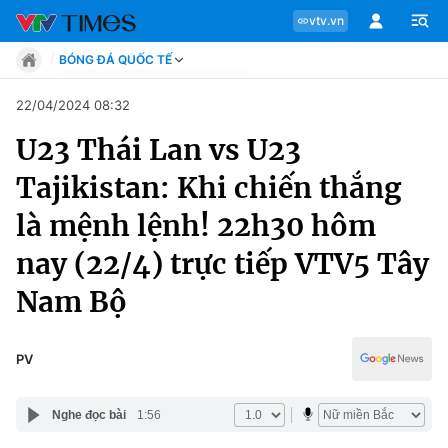
vtv.vn
BÓNG ĐÁ QUỐC TẾ
Tin tức
22/04/2024 08:32
Move
U23 Thái Lan vs U23
Phong cách
Chuyên mục
Chân dung
Tajikistan: Khi chiến thắng
Sự kiện
Tin tức
là mệnh lệnh! 22h30 hôm
Bóng đá
Thể thao điện tử
nay (22/4) trực tiếp VTV5 Tây
Move
Các môn khác
Nam Bộ
Video
Phong cách
Bên lề
PV
Chân dung
Nghe đọc bài
1:56
Sự kiện