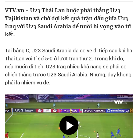
VTV.vn - U23 Thái Lan buộc phải thắng U23
Bóng đá
Tajikistan và chờ đợi kết quả trận đấu giữa U23
Iraq với U23 Saudi Arabia để nuôi hi vọng vào tứ
Thể thao Điện tử
kết.
Các môn khác
Tại bảng C, U23 Saudi Arabia đã có vé đi tiếp sau khi hạ
Thái Lan với tỉ số 5-0 ở lượt trận thứ 2. Trong khi đó,
nếu muốn đi tiếp. U23 Iraq nhiều khả năng sẽ phải có
VIDEO
chiến thắng trước U23 Saudi Arabia. Nhưng, đây không
phải là nhiệm vụ dễ.
Bên lề