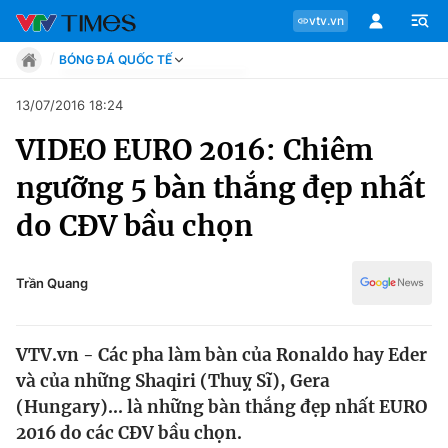
vtv.vn
BÓNG ĐÁ QUỐC TẾ
Tin tức
13/07/2016 18:24
Move
VIDEO EURO 2016: Chiêm
Phong cách
Chuyên mục
Chân dung
ngưỡng 5 bàn thắng đẹp nhất
Sự kiện
Tin tức
do CĐV bầu chọn
Bóng đá
Thể thao điện tử
Move
Các môn khác
Trần Quang
Video
Phong cách
Bên lề
VTV.vn - Các pha làm bàn của Ronaldo hay Eder
Chân dung
và của những Shaqiri (Thuỵ Sĩ), Gera
(Hungary)... là những bàn thắng đẹp nhất EURO
2016 do các CĐV bầu chọn.
Sự kiện