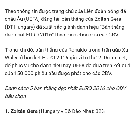
Theo thông tin được trang chủ của Liên đoàn bóng đá
Bóng đá
châu Âu (UEFA) đăng tải, bàn thắng của Zoltan Gera
(ĐT Hungary) đã xuất sắc giành danh hiệu “Bàn thắng
Thể thao Điện tử
đẹp nhất EURO 2016” theo bình chọn của các CĐV.
Các môn khác
Trong khi đó, bàn thắng của Ronaldo trong trận gặp Xứ
Wales ở bán kết EURO 2016 giữ vị trí thứ 2. Được biết,
VIDEO
để phục vụ cho danh hiệu này, UEFA đã dựa trên kết quả
của 150.000 phiếu bầu được phát cho các CĐV.
Bên lề
Danh sách 5 bàn thắng đẹp nhất EURO 2016 cho CĐV
bầu chọn
1
. Zoltán Gera
(Hungary v Bồ Đào Nha): 32%