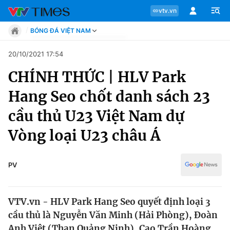
vtv.vn
BÓNG ĐÁ VIỆT NAM
Tin tức
20/10/2021 17:54
Move
CHÍNH THỨC | HLV Park
Phong cách
Chuyên mục
Chân dung
Hang Seo chốt danh sách 23
Sự kiện
Tin tức
cầu thủ U23 Việt Nam dự
Bóng đá
Thể thao điện tử
Vòng loại U23 châu Á
Move
Các môn khác
Video
Phong cách
PV
Bên lề
Chân dung
VTV.vn - HLV Park Hang Seo quyết định loại 3
cầu thủ là Nguyễn Văn Minh (Hải Phòng), Đoàn
Sự kiện
Anh Việt (Than Quảng Ninh), Cao Trần Hoàng