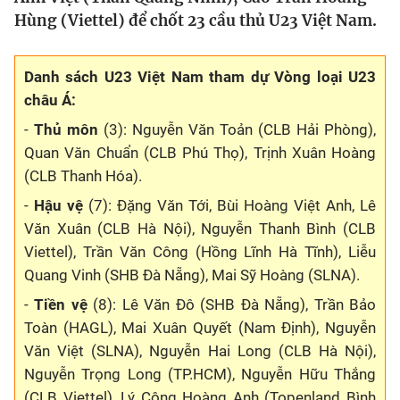
Hùng (Viettel) để chốt 23 cầu thủ U23 Việt Nam.
Bóng đá
Danh sách U23 Việt Nam tham dự Vòng loại U23
Thể thao Điện tử
châu Á:
-
Thủ môn
(3): Nguyễn Văn Toản (CLB Hải Phòng),
Các môn khác
Quan Văn Chuẩn (CLB Phú Thọ), Trịnh Xuân Hoàng
(CLB Thanh Hóa).
VIDEO
-
Hậu vệ
(7): Đặng Văn Tới, Bùi Hoàng Việt Anh, Lê
Văn Xuân (CLB Hà Nội), Nguyễn Thanh Bình (CLB
Bên lề
Viettel), Trần Văn Công (Hồng Lĩnh Hà Tĩnh), Liễu
Quang Vinh (SHB Đà Nẵng), Mai Sỹ Hoàng (SLNA).
-
Tiền vệ
(8): Lê Văn Đô (SHB Đà Nẵng), Trần Bảo
Toàn (HAGL), Mai Xuân Quyết (Nam Định), Nguyễn
Văn Việt (SLNA), Nguyễn Hai Long (CLB Hà Nội),
Nguyễn Trọng Long (TP.HCM), Nguyễn Hữu Thắng
(CLB Viettel), Lý Công Hoàng Anh (Topenland Bình