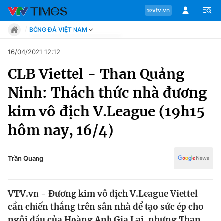
vtv.vn
BÓNG ĐÁ VIỆT NAM
Tin tức
16/04/2021 12:12
Move
CLB Viettel - Than Quảng
Phong cách
Chuyên mục
Chân dung
Ninh: Thách thức nhà đương
Sự kiện
Tin tức
kim vô địch V.League (19h15
Bóng đá
Thể thao điện tử
hôm nay, 16/4)
Move
Các môn khác
Video
Phong cách
Trần Quang
Bên lề
Chân dung
VTV.vn - Đương kim vô địch V.League Viettel
cần chiến thắng trên sân nhà để tạo sức ép cho
Sự kiện
ngôi đầu của Hoàng Anh Gia Lai, nhưng Than