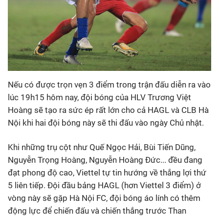
Nếu có được trọn vẹn 3 điểm trong trận đấu diễn ra vào
lúc 19h15 hôm nay, đội bóng của HLV Trương Việt
Hoàng sẽ tạo ra sức ép rất lớn cho cả HAGL và CLB Hà
Nội khi hai đội bóng này sẽ thi đấu vào ngày Chủ nhật.
Khi những trụ cột như Quế Ngọc Hải, Bùi Tiến Dũng,
Nguyễn Trọng Hoàng, Nguyễn Hoàng Đức... đều đang
đạt phong độ cao, Viettel tự tin hướng về thắng lợi thứ
5 liên tiếp. Đội đầu bảng HAGL (hơn Viettel 3 điểm) ở
vòng này sẽ gặp Hà Nội FC, đội bóng áo lính có thêm
động lực để chiến đấu và chiến thắng trước Than