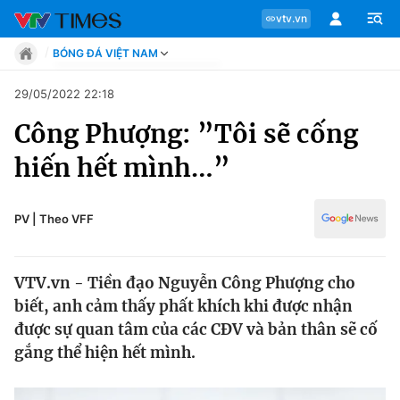
vtv.vn
BÓNG ĐÁ VIỆT NAM
Tin tức
29/05/2022 22:18
Move
Công Phượng: ”Tôi sẽ cống
Phong cách
Chuyên mục
Chân dung
hiến hết mình…”
Sự kiện
Tin tức
Bóng đá
Thể thao điện tử
PV | Theo VFF
Move
Các môn khác
Video
VTV.vn - Tiền đạo Nguyễn Công Phượng cho
Phong cách
Bên lề
biết, anh cảm thấy phất khích khi được nhận
được sự quan tâm của các CĐV và bản thân sẽ cố
Chân dung
gắng thể hiện hết mình.
Sự kiện