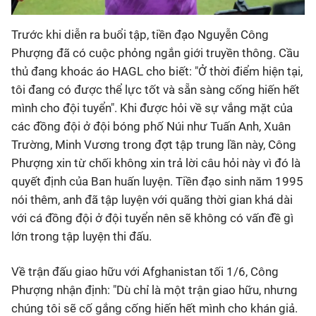
Trước khi diễn ra buổi tập, tiền đạo Nguyễn Công
Phượng đã có cuộc phỏng ngắn giới truyền thông. Cầu
thủ đang khoác áo HAGL cho biết: "Ở thời điểm hiện tại,
tôi đang có được thể lực tốt và sẵn sàng cống hiến hết
mình cho đội tuyển". Khi được hỏi về sự vắng mặt của
các đồng đội ở đội bóng phố Núi như Tuấn Anh, Xuân
Trường, Minh Vương trong đợt tập trung lần này, Công
Phượng xin từ chối không xin trả lời câu hỏi này vì đó là
quyết định của Ban huấn luyện. Tiền đạo sinh năm 1995
nói thêm, anh đã tập luyện với quãng thời gian khá dài
với cá đồng đội ở đội tuyển nên sẽ không có vấn đề gì
lớn trong tập luyện thi đấu.
Về trận đấu giao hữu với Afghanistan tối 1/6, Công
Phượng nhận định: "Dù chỉ là một trận giao hữu, nhưng
chúng tôi sẽ cố gắng cống hiến hết mình cho khán giả.