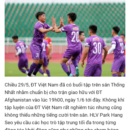
Bóng đá
Thể thao Điện tử
Các môn khác
VIDEO
Bên lề
Chiều 29/5, ĐT Việt Nam đã có buổi tập trên sân Thống
Nhất nhằm chuẩn bị cho trận giao hữu với ĐT
Afghanistan vào lúc 19h00, ngày 1/6 tới đây. Không khí
tập luyện của ĐT Việt Nam rất nghiêm túc nhưng cũng
không thiếu những tiếng cười trên sân. HLV Park Hang
Seo yêu cầu các học trò tập trung tối đa trong từng
động tác khởi động cũng như những pha chạm bóng,