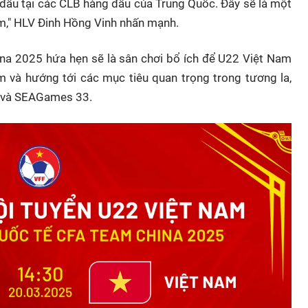
 đấu tại các CLB hàng đầu của Trung Quốc. Đây sẽ là một
am," HLV Đinh Hồng Vinh nhấn mạnh.
na 2025 hứa hẹn sẽ là sân chơi bổ ích để U22 Việt Nam
ệm và hướng tới các mục tiêu quan trọng trong tương la,
6 và SEAGames 33.