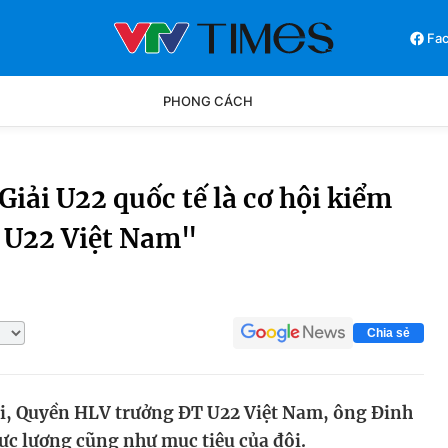
Fa
PHONG CÁCH
Phong cách
Chân dun
iải U22 quốc tế là cơ hội kiểm
ủ U22 Việt Nam"
Các môn khác
Video
Chia sẻ
ải, Quyền HLV trưởng ĐT U22 Việt Nam, ông Đinh
ực lượng cũng như mục tiêu của đội.