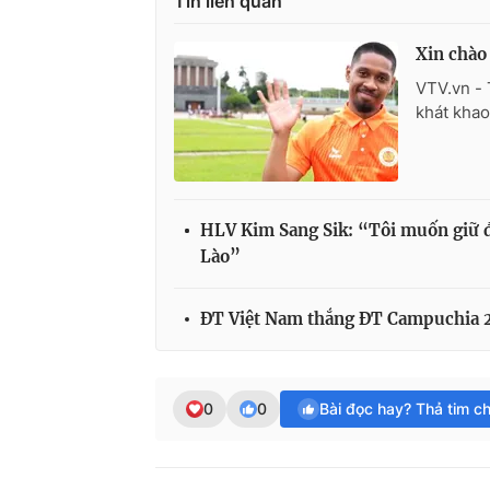
Tin liên quan
Xin chào
VTV.vn -
khát khao
HLV Kim Sang Sik: “Tôi muốn giữ độ
Lào”
ĐT Việt Nam thắng ĐT Campuchia 2-
0
0
Bài đọc hay? Thả tim c