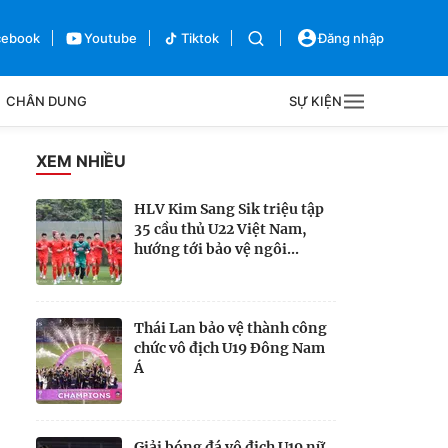
cebook
Youtube
Tiktok
Đăng nhập
CHÂN DUNG
SỰ KIỆN
g
XEM NHIỀU
Sự kiện
HLV Kim Sang Sik triệu tập
35 cầu thủ U22 Việt Nam,
Bên lề
hướng tới bảo vệ ngôi...
Thái Lan bảo vệ thành công
chức vô địch U19 Đông Nam
Á
Giải bóng đá vô địch U19 nữ