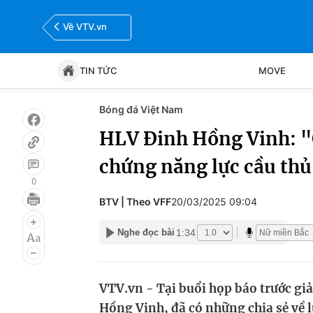
Về VTV.vn
TIN TỨC
MOVE
Bóng đá Việt Nam
Tin tức
Move
HLV Đinh Hồng Vinh: "G
chứng năng lực cầu th
Bóng đá
Thể thao Điện tử
0
BTV | Theo VFF
20/03/2025 09:04
1:34
Nghe đọc bài
VTV.vn - Tại buổi họp báo trước gi
Hồng Vinh, đã có những chia sẻ về l