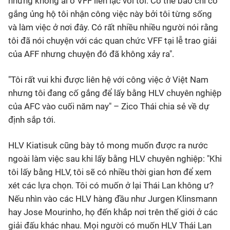
nhưng không ai ở VFF liên lạc với tôi. Có thể báo chí cố
gắng ủng hộ tôi nhận công việc này bởi tôi từng sống
và làm việc ở nơi đây. Có rất nhiều nhiều người nói rằng
tôi đã nói chuyện với các quan chức VFF tại lễ trao giải
của AFF nhưng chuyện đó đã không xảy ra".
"Tôi rất vui khi được liên hệ với công việc ở Việt Nam
nhưng tôi đang cố gắng để lấy bằng HLV chuyên nghiệp
của AFC vào cuối năm nay" – Zico Thái chia sẻ về dự
định sắp tới.
HLV Kiatisuk cũng bày tỏ mong muốn được ra nước
ngoài làm việc sau khi lấy bằng HLV chuyên nghiệp: "Khi
tôi lấy bằng HLV, tôi sẽ có nhiều thời gian hơn để xem
xét các lựa chọn. Tôi có muốn ở lại Thái Lan không ư?
Nếu nhìn vào các HLV hàng đầu như Jurgen Klinsmann
hay Jose Mourinho, họ đến khắp nơi trên thế giới ở các
giải đấu khác nhau. Mọi người có muốn HLV Thái Lan