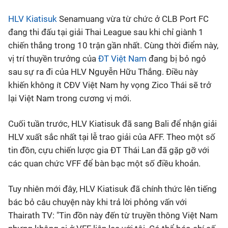
HLV Kiatisuk
Senamuang vừa từ chức ở CLB Port FC
Bóng đá
đang thi đấu tại giải Thai League sau khi chỉ giành 1
chiến thắng trong 10 trận gần nhất. Cùng thời điểm này,
Thể thao Điện tử
vị trí thuyền trưởng của
ĐT Việt Nam
đang bị bỏ ngỏ
sau sự ra đi của HLV Nguyễn Hữu Thắng. Điều này
Các môn khác
khiến không ít CĐV Việt Nam hy vọng Zico Thái sẽ trở
lại Việt Nam trong cương vị mới.
VIDEO
Cuối tuần trước, HLV Kiatisuk đã sang Bali để nhận giải
HLV xuất sắc nhất tại lễ trao giải của AFF. Theo một số
Bên lề
tin đồn, cựu chiến lược gia ĐT Thái Lan đã gặp gỡ với
các quan chức VFF để bàn bạc một số điều khoản.
Tuy nhiên mới đây, HLV Kiatisuk đã chính thức lên tiếng
bác bỏ câu chuyện này khi trả lời phỏng vấn với
Thairath TV: "Tin đồn này đến từ truyền thông Việt Nam