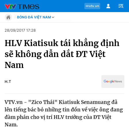
vtv.vn
BÓNG ĐÁ VIỆT NAM
Tin tức
28/09/2017 17:28
Move
HLV Kiatisuk tái khẳng định
Phong cách
Chuyên mục
Chân dung
sẽ không dẫn dắt ĐT Việt
Sự kiện
Tin tức
Nam
Bóng đá
Thể thao điện tử
Move
Các môn khác
H.T
Video
Phong cách
Bên lề
VTV.vn - "Zico Thái" Kiatisuk Senamuang đã
Chân dung
lên tiếng bác bỏ những tin đồn về việc ông đang
đàm phán cho vị trí HLV trưởng của ĐT Việt
Nam.
Sự kiện