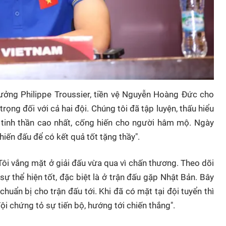
ởng Philippe Troussier, tiền vệ Nguyễn Hoàng Đức cho
trọng đối với cả hai đội. Chúng tôi đã tập luyện, thấu hiểu
ới tinh thần cao nhất, cống hiến cho người hâm mộ. Ngày
chiến đấu để có kết quả tốt tặng thầy".
ôi vắng mặt ở giải đấu vừa qua vì chấn thương. Theo dõi
 sự thể hiện tốt, đặc biệt là ở trận đấu gặp Nhật Bản. Bây
 chuẩn bị cho trận đấu tới. Khi đã có mặt tại đội tuyển thì
ội chứng tỏ sự tiến bộ, hướng tới chiến thắng".