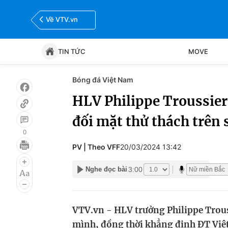
Về VTV.vn
TIN TỨC
MOVE
Bóng đá Việt Nam
Tin tức
Move
HLV Philippe Troussier
đối mặt thử thách trên
Bóng đá
Thể thao Điện tử
0
PV | Theo VFF
20/03/2024 13:42
3:00
Nghe đọc bài
VTV.vn - HLV trưởng Philippe Trouss
mình, đồng thời khẳng định ĐT Việ