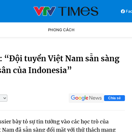
Fa
PHONG CÁCH
Phong cách
Chân dun
: “Đội tuyển Việt Nam sẵn sàng
 sân của Indonesia”
Các môn khác
Video
Chia sẻ
ier bày tỏ sự tin tưởng vào các học trò của
t Nam đã sẵn sàng đối mặt với thử thách mang