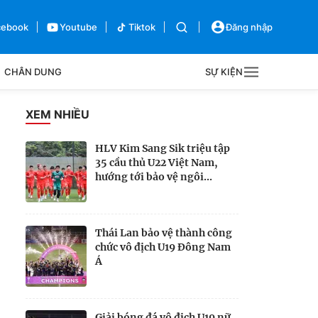
cebook
Youtube
Tiktok
Đăng nhập
CHÂN DUNG
SỰ KIỆN
g
XEM NHIỀU
Sự kiện
HLV Kim Sang Sik triệu tập
35 cầu thủ U22 Việt Nam,
Bên lề
hướng tới bảo vệ ngôi...
Thái Lan bảo vệ thành công
chức vô địch U19 Đông Nam
Á
Giải bóng đá vô địch U19 nữ