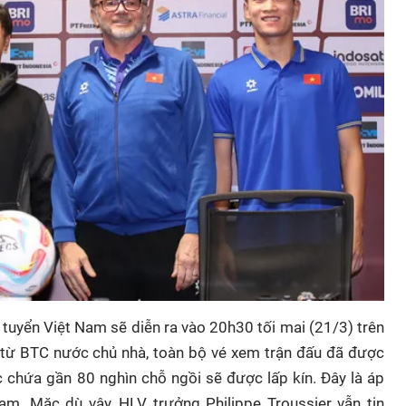
 tuyển Việt Nam sẽ diễn ra vào 20h30 tối mai (21/3) trên
 từ BTC nước chủ nhà, toàn bộ vé xem trận đấu đã được
c chứa gần 80 nghìn chỗ ngồi sẽ được lấp kín. Đây là áp
am. Mặc dù vậy, HLV trưởng Philippe Troussier vẫn tin