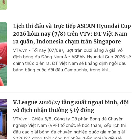
Lịch thi đấu và trực tiếp ASEAN Hyundai Cup
2026 hôm nay (7/8) trên VTV: ĐT Việt Nam
ra quân, Indonesia chạm trán Singapore
VTV.vn - Tối nay (07/08), lượt trận cuối Bảng A giải vô
địch bóng đá Đông Nam Á - ASEAN Hyundai Cup 2026 sẽ
chính thức diễn ra. ĐT Việt Nam sẽ khẳng định ngôi đầu
bảng bằng cuộc đối đầu Campuchia, trong khi...
V.League 2026/27 tăng suất ngoại binh, đội
vô địch nhận thưởng 5 tỷ đồng
VTV.vn - Chiều 6/8, Công ty Cổ phần Bóng đá Chuyên
nghiệp Việt Nam (VPF) tổ chức lễ bốc thăm, xếp lịch thi
đấu các giải bóng đá chuyên nghiệp quốc gia mùa giải
2026/27, đồng thời công bố nhiều điểm mới về điều lệ...