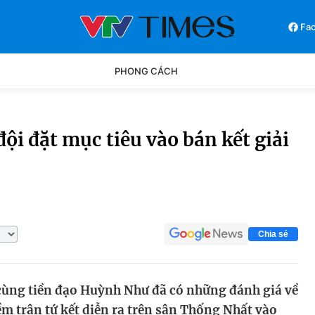
Fa
PHONG CÁCH
Phong cách
Chân dun
i đặt mục tiêu vào bán kết giải
Các môn khác
Video
Chia sẻ
ng tiền đạo Huỳnh Như đã có những đánh giá về
ềm trận tứ kết diễn ra trên sân Thống Nhất vào