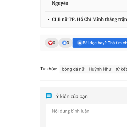
Nguyên
CLB nữ TP. Hồ Chí Minh thắng trận 
0
0
Bài đọc hay? Thả tim c
Từ khóa:
bóng đá nữ
Huỳnh Như
tứ kết
Ý kiến của bạn