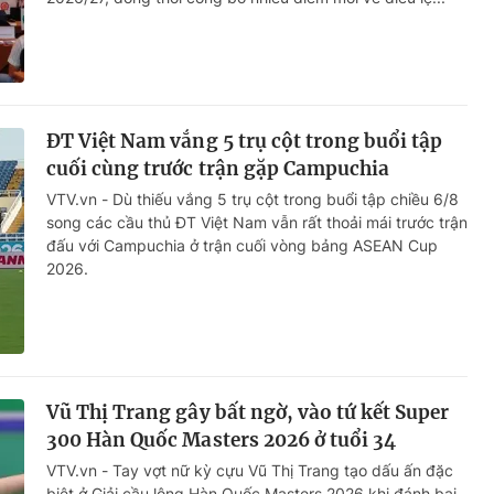
ĐT Việt Nam vắng 5 trụ cột trong buổi tập
cuối cùng trước trận gặp Campuchia
VTV.vn - Dù thiếu vắng 5 trụ cột trong buổi tập chiều 6/8
song các cầu thủ ĐT Việt Nam vẫn rất thoải mái trước trận
đấu với Campuchia ở trận cuối vòng bảng ASEAN Cup
2026.
Vũ Thị Trang gây bất ngờ, vào tứ kết Super
300 Hàn Quốc Masters 2026 ở tuổi 34
VTV.vn - Tay vợt nữ kỳ cựu Vũ Thị Trang tạo dấu ấn đặc
biệt ở Giải cầu lông Hàn Quốc Masters 2026 khi đánh bại