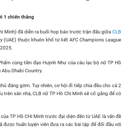
i 1 chiến thắng
hí Minh) đã diễn ra buổi họp báo trước trận đấu giữa
CLB
ry (UAE) thuộc khuôn khổ tứ kết AFC Champions League
-2025.
Phẩm cùng tiền đạo Huỳnh Như của câu lạc bộ nữ TP Hồ
ủ Abu Dhabi Country.
hủ đáng gờm. Tuy nhiên, cơ hội đi tiếp chia đều cho cả 2
đấu trên sân nhà, CLB nữ TP Hồ Chí Minh sẽ cố gắng để có
i của TP Hồ CHí Minh trước đại diện đến từ UAE là vấn đề
đã được huấn luyện viên đưa ra các bài tập để đối đầu với