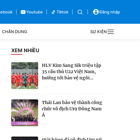
cebook
Youtube
Tiktok
Đăng nhập
CHÂN DUNG
SỰ KIỆN
g
XEM NHIỀU
Sự kiện
HLV Kim Sang Sik triệu tập
35 cầu thủ U22 Việt Nam,
Bên lề
hướng tới bảo vệ ngôi...
Thái Lan bảo vệ thành công
chức vô địch U19 Đông Nam
Á
Giải bóng đá vô địch U19 nữ