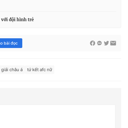
với đội hình trẻ
ho bài đọc
 giải châu á
tứ kết afc nữ