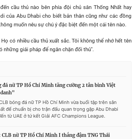
ý đến cầu thủ nào bên phía đội chủ sân Thống Nhất hay
di của Abu Dhabi cho biết bản thân cũng như các đồng
không muốn nêu sự chú ý đặc biệt đến một cái tên nào.
 Họ có nhiều cầu thủ xuất sắc. Tôi không thể nhớ hết tên
ó những giải pháp để ngăn chặn đối thủ".
 đá nữ TP Hồ Chí Minh tăng cường 2 tân binh Việt
 danh"
CLB bóng đá nữ TP Hồ Chí Minh vừa buổi tập trên sân
t để chuẩn bị cho trận đấu quan trọng gặp Abu Dhabi
ến từ UAE ở tứ kết Giải AFC Champions League.
6: CLB nữ TP Hồ Chí Minh I thắng đậm TNG Thái