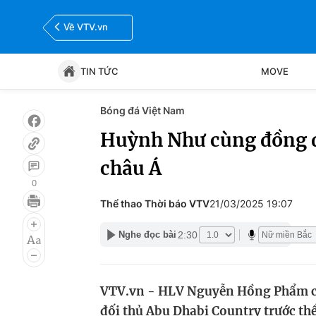
Về VTV.vn
TIN TỨC
MOVE
Bóng đá Việt Nam
Tin tức
Move
Huỳnh Như cùng đồng độ
châu Á
Bóng đá
Thể thao Điện tử
0
Thể thao Thời báo VTV
21/03/2025 19:07
2:30
Nghe đọc bài
VTV.vn - HLV Nguyễn Hồng Phẩm cù
đối thủ Abu Dhabi Country trước th