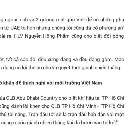
ng ngoại binh và 2 gương mặt gốc Việt để có những pha
ến từ UAE to hơn nhưng chúng tôi cũng đã có phương án"
ài ra, HLV Nguyễn Hồng Phẩm cũng cho biết đội bóng
ết, tất cả các đội đều xứng đáng và đều đáng gờm. Mặc
 đang có lợi thê ân nhà và quyết tâm giành chiến thắng.
 khăn để thích nghi với môi trường Việt Nam
ủa CLB Abu Dhabi Country cho biết khí hậu tại TP Hồ Chí
ũng dành lời khen cho CLB TP Hồ Chí Minh - "TP Hồ Chí
thủ tài năng. Trận đấu tới sẽ là trận đấu hấp dẫn với một
ào cũng muốn giành chiến thắng khi đã bước vào tứ kết".