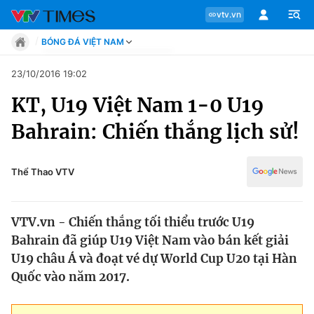
vtv.vn
BÓNG ĐÁ VIỆT NAM
Tin tức
23/10/2016 19:02
Move
KT, U19 Việt Nam 1-0 U19
Phong cách
Chuyên mục
Chân dung
Bahrain: Chiến thắng lịch sử!
Sự kiện
Tin tức
Bóng đá
Thể thao điện tử
Thể Thao VTV
Move
Các môn khác
Video
VTV.vn - Chiến thắng tối thiểu trước U19
Phong cách
Bên lề
Bahrain đã giúp U19 Việt Nam vào bán kết giải
U19 châu Á và đoạt vé dự World Cup U20 tại Hàn
Chân dung
Quốc vào năm 2017.
Sự kiện