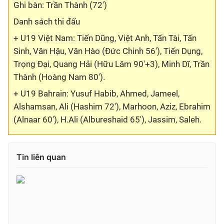
Ghi bàn: Trần Thành (72')
Bóng đá
Danh sách thi đấu
+ U19 Việt Nam: Tiến Dũng, Việt Anh, Tấn Tài, Tấn
Thể thao Điện tử
Sinh, Văn Hậu, Văn Hào (Đức Chinh 56'), Tiến Dụng,
Trọng Đại, Quang Hải (Hữu Lâm 90'+3), Minh Dĩ, Trần
Thành (Hoàng Nam 80').
Các môn khác
+ U19 Bahrain: Yusuf Habib, Ahmed, Jameel,
Alshamsan, Ali (Hashim 72'), Marhoon, Aziz, Ebrahim
VIDEO
(Alnaar 60'), H.Ali (Albureshaid 65'), Jassim, Saleh.
Bên lề
Tin liên quan