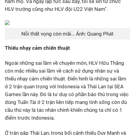
hâm mộ. Và ngay lập tức sau đây, tôi sẽ xin từ chức
HLV trưởng cũng như HLV đội U22 Việt Nam".
Nỗi thất vọng còn mãi... Ảnh: Quang Phát
Thiếu nhạy cảm chiến thuật
Ngoài những sai lầm về chuyên môn, HLV Hữu Thắng
còn mắc nhiều sai lầm về cách sử dụng nhân sự và
thiếu nhạy cảm chiến thuật. Điển hình là những sai lầm
ở 2 trận quan trọng với Indonesia và Thái Lan tại SEA
Games lần này. Đó là tư duy có phần bảo thủ trong việc
dùng Tuấn Tài ở 2 trận liên tiếp mang tính sống còn dù
cầu thủ này là tác nhân chính khiến chúng ta chỉ có 1
điểm trước Indonesia.
Ở trận gặp Thái Lan, trong bối cảnh thiếu Duy Mạnh và