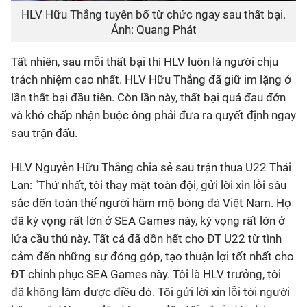
HLV Hữu Thắng tuyên bố từ chức ngay sau thất bại.
Ảnh: Quang Phát
Tất nhiên, sau mỗi thất bại thì HLV luôn là người chịu
trách nhiệm cao nhất. HLV Hữu Thắng đã giữ im lặng ở
lần thất bại đầu tiên. Còn lần này, thất bại quá đau đớn
và khó chấp nhận buộc ông phải đưa ra quyết định ngay
sau trận đấu.
HLV Nguyễn Hữu Thắng chia sẻ sau trận thua U22 Thái
Lan: "Thứ nhất, tôi thay mặt toàn đội, gửi lời xin lỗi sâu
sắc đến toàn thể người hâm mộ bóng đá Việt Nam. Họ
đã kỳ vọng rất lớn ở SEA Games này, kỳ vọng rất lớn ở
lứa cầu thủ này. Tất cả đã dồn hết cho ĐT U22 từ tình
cảm đến những sự đóng góp, tạo thuận lợi tốt nhất cho
ĐT chinh phục SEA Games này. Tôi là HLV trưởng, tôi
đã không làm được điều đó. Tôi gửi lời xin lỗi tới người