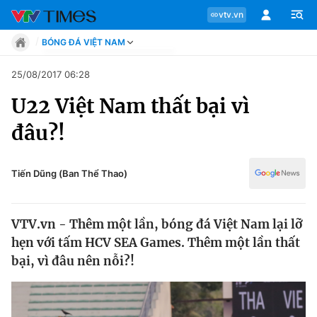
vtv.vn
BÓNG ĐÁ VIỆT NAM
Tin tức
25/08/2017 06:28
Move
U22 Việt Nam thất bại vì
Phong cách
Chuyên mục
Chân dung
đâu?!
Sự kiện
Tin tức
Bóng đá
Thể thao điện tử
Tiến Dũng (Ban Thể Thao)
Move
Các môn khác
Video
VTV.vn - Thêm một lần, bóng đá Việt Nam lại lỡ
Phong cách
Bên lề
hẹn với tấm HCV SEA Games. Thêm một lần thất
bại, vì đâu nên nỗi?!
Chân dung
Sự kiện