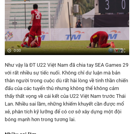
Bóng đá
Thể thao Điện tử
Các môn khác
0:00
VIDEO
Như vậy là ĐT U22 Việt Nam đã chia tay SEA Games 29
với rất nhiều sự tiếc nuối. Không chỉ dư luận mà bản
thân người trong cuộc dù rất hài lòng về tinh thần chiến
Bên lề
đấu của các tuyển thủ nhưng không thể không cảm
thấy thất vọng về cái kết của U22 Việt Nam trước Thái
Lan. Nhiều sai lầm, những khiếm khuyết cần được mổ
xẻ, phân tích kỹ lưỡng để có cơ sở xây dựng một đội
bóng mạnh hơn trong tương lai.