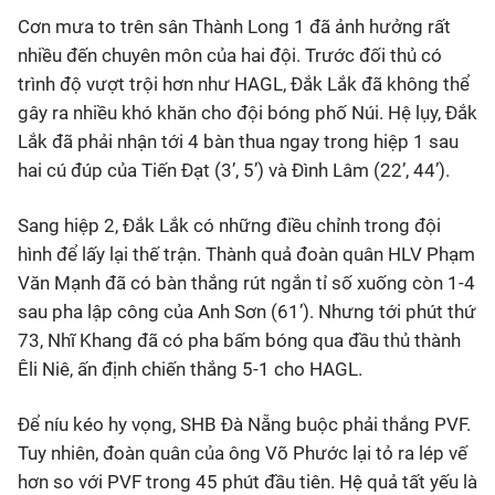
Cơn mưa to trên sân Thành Long 1 đã ảnh hưởng rất
nhiều đến chuyên môn của hai đội. Trước đối thủ có
trình độ vượt trội hơn như HAGL, Đắk Lắk đã không thể
gây ra nhiều khó khăn cho đội bóng phố Núi. Hệ lụy, Đắk
Lắk đã phải nhận tới 4 bàn thua ngay trong hiệp 1 sau
hai cú đúp của Tiến Đạt (3’, 5’) và Đình Lâm (22’, 44’).
Sang hiệp 2, Đắk Lắk có những điều chỉnh trong đội
hình để lấy lại thế trận. Thành quả đoàn quân HLV Phạm
Văn Mạnh đã có bàn thắng rút ngắn tỉ số xuống còn 1-4
sau pha lập công của Anh Sơn (61’). Nhưng tới phút thứ
73, Nhĩ Khang đã có pha bấm bóng qua đầu thủ thành
Êli Niê, ấn định chiến thắng 5-1 cho HAGL.
Để níu kéo hy vọng, SHB Đà Nẵng buộc phải thắng PVF.
Tuy nhiên, đoàn quân của ông Võ Phước lại tỏ ra lép vế
hơn so với PVF trong 45 phút đầu tiên. Hệ quả tất yếu là