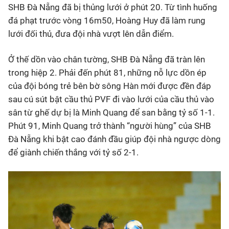
SHB Đà Nẵng đã bị thủng lưới ở phút 20. Từ tình huống
đá phạt trước vòng 16m50, Hoàng Huy đã làm rung
lưới đối thủ, đưa đội nhà vượt lên dẫn điểm.
Ở thế dồn vào chân tường, SHB Đà Nẵng đã tràn lên
trong hiệp 2. Phải đến phút 81, những nỗ lực dồn ép
của đội bóng trẻ bên bờ sông Hàn mới được đền đáp
sau cú sút bật cầu thủ PVF đi vào lưới của cầu thủ vào
sân từ ghế dự bị là Minh Quang để san bằng tỷ số 1-1.
Phút 91, Minh Quang trở thành “người hùng” của SHB
Đà Nẵng khi bật cao đánh đầu giúp đội nhà ngược dòng
để giành chiến thắng với tỷ số 2-1.