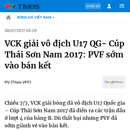
vtv.vn
BÓNG ĐÁ VIỆT NAM
Tin tức
08/07/2017 05:29
Move
VCK giải vô địch U17 QG- Cúp
Phong cách
Chuyên mục
Chân dung
Thái Sơn Nam 2017: PVF sớm
Sự kiện
Tin tức
vào bán kết
Bóng đá
Thể thao điện tử
Move
Các môn khác
PV (Theo VFF)
Video
Phong cách
Bên lề
Chiều 7/7, VCK giải bóng đá vô địch U17 Quốc gia
Chân dung
– Cúp Thái Sơn Nam 2017 đã diễn ra các trận đấu
ở lượt 4 của bảng B. Dù thất bại nhưng PVF đã
sớm giành vé vào bán kết.
Sự kiện