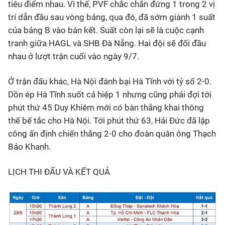
tiêu điểm nhau. Vì thế, PVF chắc chắn đứng 1 trong 2 vị
trí dẫn đầu sau vòng bảng, qua đó, đã sớm giành 1 suất
của bảng B vào bán kết. Suất còn lại sẽ là cuộc cạnh
tranh giữa HAGL và SHB Đà Nẵng. Hai đội sẽ đối đầu
nhau ở lượt trận cuối vào ngày 9/7.
Ở trận đấu khác, Hà Nội đánh bại Hà Tĩnh với tỷ số 2-0.
Dồn ép Hà Tĩnh suốt cả hiệp 1 nhưng cũng phải đợi tới
phút thứ 45 Duy Khiêm mới có bàn thắng khai thông
thế bế tắc cho Hà Nội. Tới phút thứ 63, Hải Đức đã lập
công ấn định chiến thắng 2-0 cho đoàn quân ông Thạch
Bảo Khanh.
LỊCH THI ĐẤU VÀ KẾT QUẢ