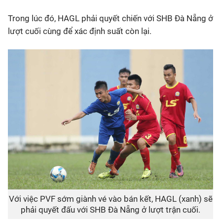
Trong lúc đó, HAGL phải quyết chiến với SHB Đà Nẵng ở
Bóng đá
lượt cuối cùng để xác định suất còn lại.
Thể thao Điện tử
Các môn khác
VIDEO
Bên lề
Với việc PVF sớm giành vé vào bán kết, HAGL (xanh) sẽ
phải quyết đấu với SHB Đà Nẵng ở lượt trận cuối.