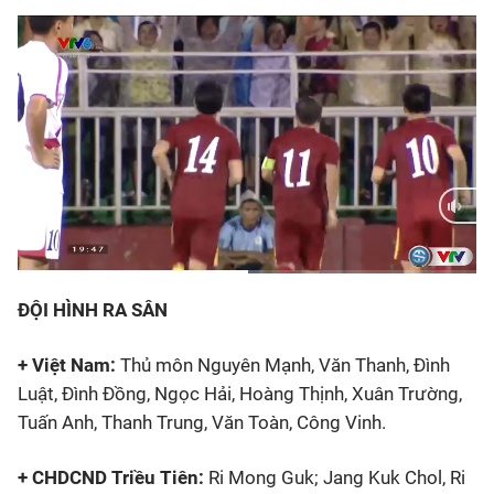
Bóng đá
Thể thao Điện tử
Các môn khác
VIDEO
Current
0:11
/
Duration
0:22
Bên lề
ĐỘI HÌNH RA SÂN
Time
+ Việt Nam:
Thủ môn Nguyên Mạnh, Văn Thanh, Đình
Luật, Đình Đồng, Ngọc Hải, Hoàng Thịnh, Xuân Trường,
Tuấn Anh, Thanh Trung, Văn Toàn, Công Vinh.
+ CHDCND Triều Tiên:
Ri Mong Guk; Jang Kuk Chol, Ri