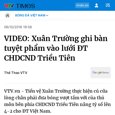
vtv.vn
BÓNG ĐÁ VIỆT NAM
Tin tức
06/10/2016 19:58
Move
VIDEO: Xuân Trường ghi bàn
Phong cách
Chuyên mục
Chân dung
tuyệt phẩm vào lưới ĐT
Sự kiện
Tin tức
CHDCND Triều Tiên
Bóng đá
Thể thao điện tử
Move
Các môn khác
Thể Thao VTV
Video
Phong cách
Bên lề
VTV.vn - Tiền vệ Xuân Trường thực hiện cú cứa
Chân dung
lòng chân phải đưa bóng vượt tầm với của thủ
môn bên phía CHDCND Triều Tiên nâng tỷ số lên
4-2 cho ĐT Việt Nam.
Sự kiện