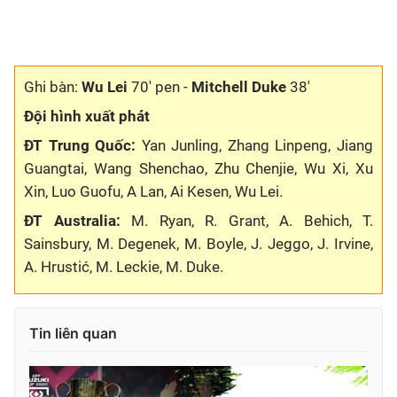
Bóng đá
Ghi bàn:
Wu Lei
70' pen -
Mitchell Duke
38'
Thể thao Điện tử
Đội hình xuất phát
Các môn khác
ĐT Trung Quốc:
Yan Junling, Zhang Linpeng, Jiang
Guangtai, Wang Shenchao, Zhu Chenjie, Wu Xi, Xu
Xin, Luo Guofu, A Lan, Ai Kesen, Wu Lei.
VIDEO
ĐT Australia:
M. Ryan, R. Grant, A. Behich, T.
Bên lề
Sainsbury, M. Degenek, M. Boyle, J. Jeggo, J. Irvine,
A. Hrustić, M. Leckie, M. Duke.
Tin liên quan