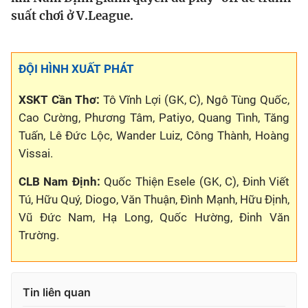
suất chơi ở V.League.
Bóng đá
ĐỘI HÌNH XUẤT PHÁT
Thể thao Điện tử
XSKT Cần Thơ:
Tô Vĩnh Lợi (GK, C), Ngô Tùng Quốc,
Các môn khác
Cao Cường, Phương Tâm, Patiyo, Quang Tình, Tăng
Tuấn, Lê Đức Lộc, Wander Luiz, Công Thành, Hoàng
VIDEO
Vissai.
CLB Nam Định:
Quốc Thiện Esele (GK, C), Đinh Viết
Bên lề
Tú, Hữu Quý, Diogo, Văn Thuận, Đình Mạnh, Hữu Định,
Vũ Đức Nam, Hạ Long, Quốc Hường, Đinh Văn
Trường.
Tin liên quan