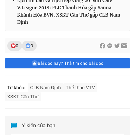
Lịch thi đấu và trực tiếp vòng 26 Nuti Café
V.League 2018: FLC Thanh Hóa gặp Sanna
Khánh Hòa BVN, XSKT Cần Thơ gặp CLB Nam
Định
0
0
Bài đọc hay? Thả tim cho bài đọc
Từ khóa:
CLB Nam Định
Thể thao VTV
XSKT Cần Thơ
Ý kiến của bạn