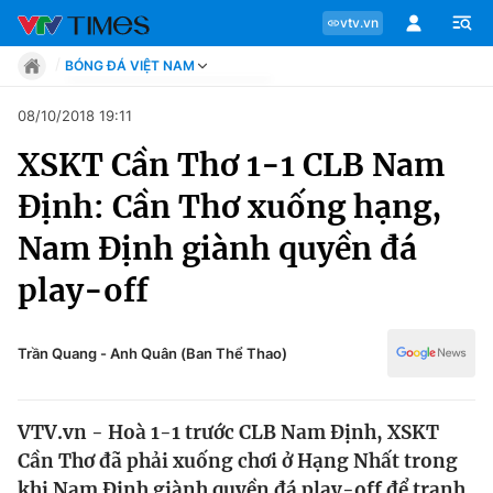
vtv.vn
BÓNG ĐÁ VIỆT NAM
Tin tức
08/10/2018 19:11
Move
XSKT Cần Thơ 1-1 CLB Nam
Phong cách
Chuyên mục
Chân dung
Định: Cần Thơ xuống hạng,
Sự kiện
Tin tức
Nam Định giành quyền đá
Bóng đá
Thể thao điện tử
play-off
Move
Các môn khác
Video
Phong cách
Trần Quang - Anh Quân (Ban Thể Thao)
Bên lề
Chân dung
VTV.vn - Hoà 1-1 trước CLB Nam Định, XSKT
Cần Thơ đã phải xuống chơi ở Hạng Nhất trong
Sự kiện
khi Nam Định giành quyền đá play-off để tranh