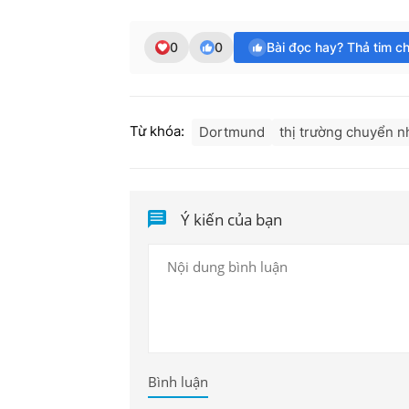
0
0
Bài đọc hay? Thả tim c
Từ khóa:
Dortmund
thị trường chuyển 
Ý kiến của bạn
Bình luận