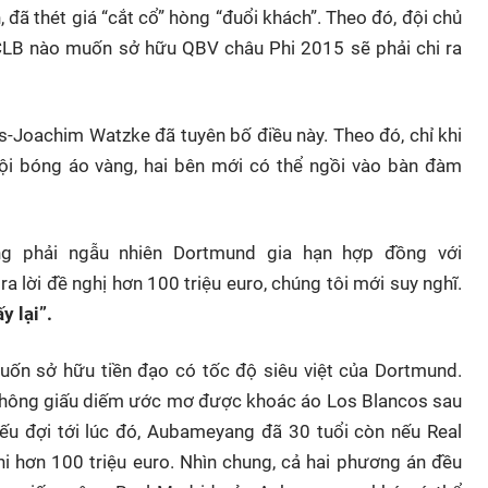
đã thét giá “cắt cổ” hòng “đuổi khách”. Theo đó, đội chủ
 CLB nào muốn sở hữu QBV châu Phi 2015 sẽ phải chi ra
Joachim Watzke đã tuyên bố điều này. Theo đó, chỉ khi
ội bóng áo vàng, hai bên mới có thể ngồi vào bàn đàm
ng phải ngẫu nhiên Dortmund gia hạn hợp đồng với
lời đề nghị hơn 100 triệu euro, chúng tôi mới suy nghĩ.
 lại”.
uốn sở hữu tiền đạo có tốc độ siêu việt của Dortmund.
không giấu diếm ước mơ được khoác áo Los Blancos sau
u đợi tới lúc đó, Aubameyang đã 30 tuổi còn nếu Real
i hơn 100 triệu euro. Nhìn chung, cả hai phương án đều