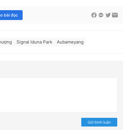
ho bài đọc
nhượng
Signal Iduna Park
Aubameyang
Gửi bình luận