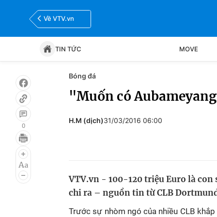
Về VTV.vn
TIN TỨC
MOVE
Bóng đá
Tin tức
Move
"Muốn có Aubameyang, h
Bóng đá
Thể thao Điện tử
H.M (dịch)
31/03/2016 06:00
0
VTV.vn - 100-120 triệu Euro là co
chi ra – nguồn tin từ CLB Dortmund
Trước sự nhòm ngó của nhiều CLB khắp 