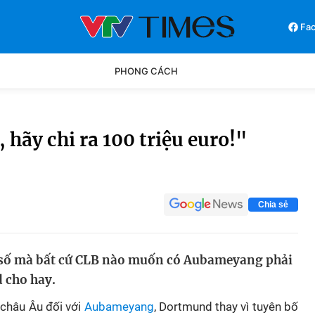
Fa
PHONG CÁCH
Phong cách
Chân dun
ãy chi ra 100 triệu euro!"
Các môn khác
Video
Chia sẻ
n số mà bất cứ CLB nào muốn có Aubameyang phải
 cho hay.
châu Âu đối với
Aubameyang
, Dortmund thay vì tuyên bố