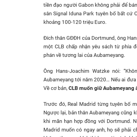
tiền đạo người Gabon không phải để bán, 
sân Signal Iduna Park tuyên bố bất cứ
khoảng 100-120 triệu Euro.
Đích thân GĐĐH của Dortmund, ông Hans-
một CLB chấp nhận yêu sách từ phía đ
phán về tương lai của Aubameyang.
Ông Hans-Joachim Watzke nói: “Khô
Aubameyang tới năm 2020… Nếu ai đưa ra 
Về cơ bản,
CLB muốn giữ Aubameyang ấy
Trước đó, Real Madrid từng tuyên bố m
Ngược lại, bản thân Aubameyang cũng 
khi mãn hạn hợp đồng với Dortmund. Nế
Madrid muốn có ngay anh, họ sẽ phải ch