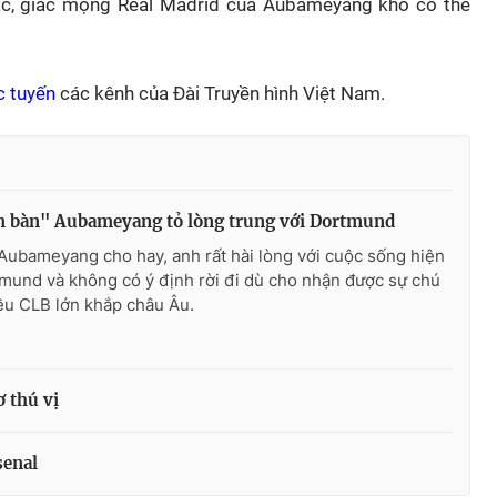
hác, giấc mộng Real Madrid của Aubameyang khó có thể
c tuyến
các kênh của Đài Truyền hình Việt Nam.
 bàn" Aubameyang tỏ lòng trung với Dortmund
Aubameyang cho hay, anh rất hài lòng với cuộc sống hiện
tmund và không có ý định rời đi dù cho nhận được sự chú
ều CLB lớn khắp châu Âu.
 thú vị
senal