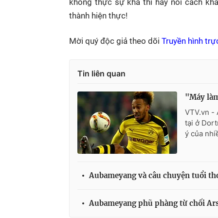
không thực sự khả thi hay nói cách k
thành hiện thực!
Mời quý độc giả theo dõi
Truyền hình trự
Tin liên quan
"Máy làm
VTV.vn - 
tại ở Dor
ý của nhi
Aubameyang và câu chuyện tuổi thơ
Aubameyang phũ phàng từ chối Ar