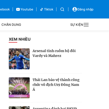
cebook
Youtube
Tiktok
Đăng nhập
CHÂN DUNG
SỰ KIỆN
g
XEM NHIỀU
Sự kiện
Arsenal tính cuỗm bộ đôi
Vardy và Mahrez
Bên lề
Thái Lan bảo vệ thành công
chức vô địch U19 Đông Nam
Á
Argentina đánh bại ĐKVĐ