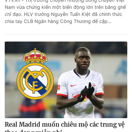
VTV.vn - Thị trường chuyển nhượng bóng chuyền Việt
Nam vừa chứng kiến một biến động lớn trên băng ghế
Bóng đá
chỉ đạo. HLV trưởng Nguyễn Tuấn Kiệt đã chính thức
chia tay CLB Ngân hàng Công Thương để cập...
Thể thao Điện tử
Các môn khác
VIDEO
Bên lề
Real Madrid muốn chiêu mộ các trung vệ