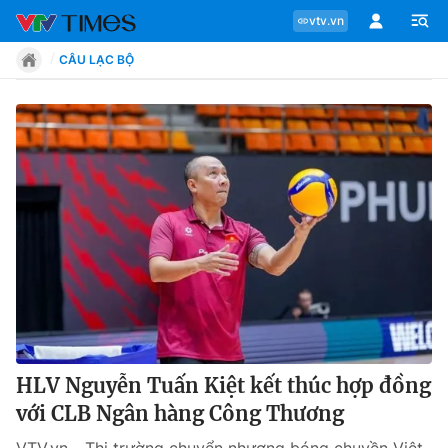
vtv.vn
CÂU LẠC BỘ
Chuyên mục
Tin tức
Move
Phong cách
Chân dung
HLV Nguyễn Tuấn Kiệt kết thúc hợp đồng
với CLB Ngân hàng Công Thương
Sự kiện