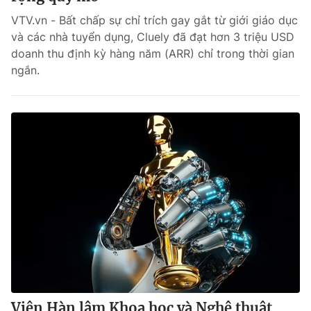
VTV.vn - Bất chấp sự chỉ trích gay gắt từ giới giáo dục
và các nhà tuyển dụng, Cluely đã đạt hơn 3 triệu USD
doanh thu định kỳ hàng năm (ARR) chỉ trong thời gian
ngắn.
Viện Hàn lâm Khoa học và Nghệ thuật