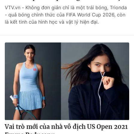
VTV.vn - Không đơn giản chỉ là một trái bóng, Trionda
Bóng đá
- quả bóng chính thức của FIFA World Cup 2026, còn
là kết tinh của hình học và vật lý hiện đại.
Thể thao Điện tử
Các môn khác
VIDEO
Bên lề
Vai trò mới của nhà vô địch US Open 2021