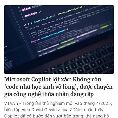
Microsoft Copilot lột xác: Không còn
'code như học sinh vỡ lòng', được chuyên
gia công nghệ thừa nhận đẳng cấp
VTV.vn - Trong lần thử nghiệm mới vào tháng 4/2025,
biên tập viên David Gewirtz của ZDNet nhận thấy
Copilot đã có bước tiến vượt bậc trong khả năng hỗ