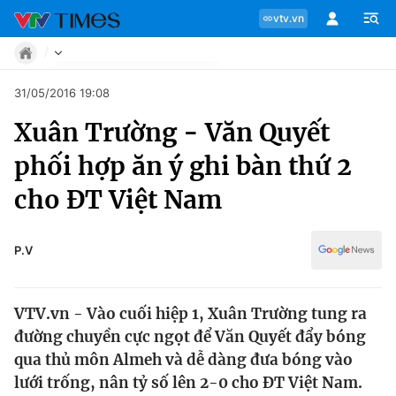
vtv.vn
Tin tức
31/05/2016 19:08
Move
Xuân Trường - Văn Quyết
Phong cách
Chuyên mục
Chân dung
phối hợp ăn ý ghi bàn thứ 2
Sự kiện
Tin tức
cho ĐT Việt Nam
Bóng đá
Thể thao điện tử
Move
Các môn khác
P.V
Video
Phong cách
Bên lề
VTV.vn - Vào cuối hiệp 1, Xuân Trường tung ra
Chân dung
đường chuyền cực ngọt để Văn Quyết đẩy bóng
qua thủ môn Almeh và dễ dàng đưa bóng vào
lưới trống, nân tỷ số lên 2-0 cho ĐT Việt Nam.
Sự kiện