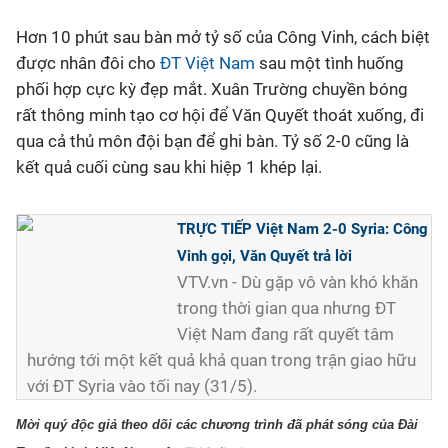
Hơn 10 phút sau bàn mở tỷ số của Công Vinh, cách biệt
Bóng đá
được nhân đôi cho
ĐT Việt Nam
sau một tình huống
phối hợp cực kỳ đẹp mắt. Xuân Trường chuyền bóng
Thể thao Điện tử
rất thông minh tạo cơ hội để Văn Quyết thoát xuống, đi
qua cả thủ môn đội bạn để ghi bàn. Tỷ số 2-0 cũng là
Các môn khác
kết quả cuối cùng sau khi hiệp 1 khép lại.
VIDEO
TRỰC TIẾP Việt Nam 2-0 Syria: Công
Vinh gọi, Văn Quyết trả lời
Bên lề
VTV.vn - Dù gặp vô vàn khó khăn
trong thời gian qua nhưng ĐT
Việt Nam đang rất quyết tâm
hướng tới một kết quả khả quan trong trận giao hữu
với ĐT Syria vào tối nay (31/5).
Mời quý độc giả theo dõi các chương trình đã phát sóng của Đài