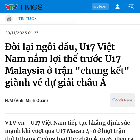
vtv.vn
TIN TỨC
Tin tức
29/11/2025 01:37
Move
Đòi lại ngôi đầu, U17 Việt
Phong cách
Chuyên mục
Chân dung
Nam nắm lợi thế trước U17
Sự kiện
Tin tức
Malaysia ở trận "chung kết"
Bóng đá
Thể thao điện tử
giành vé dự giải châu Á
Move
Các môn khác
Video
Phong cách
H.M (Ảnh: Minh Quân)
Bên lề
Chân dung
VTV.vn - U17 Việt Nam tiếp tục khẳng định sức
mạnh khi vượt qua U17 Macau 4-0 ở lượt trận
Sự kiện
thứ tư bảng C vòng loại U17 châu Á 2026, diễn ra