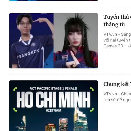
Tuyển thủ 
tháng tù
VTV.vn - Sáng
với hai tuyển 
Games 33 – kỳ
Chung kết 
VTV.vn - Chun
lịch sử để ngư