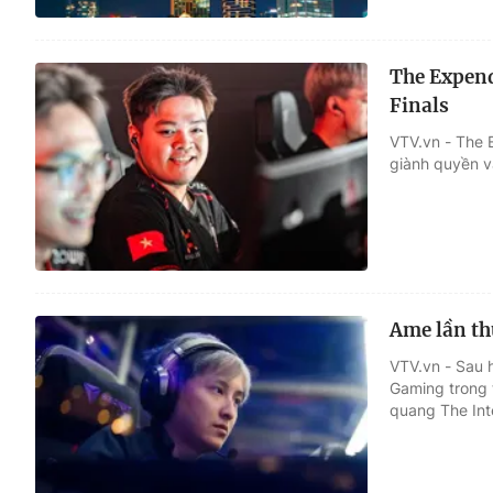
The Expend
Finals
VTV.vn - The 
giành quyền v
Ame lần th
VTV.vn - Sau 
Gaming trong t
quang The Int