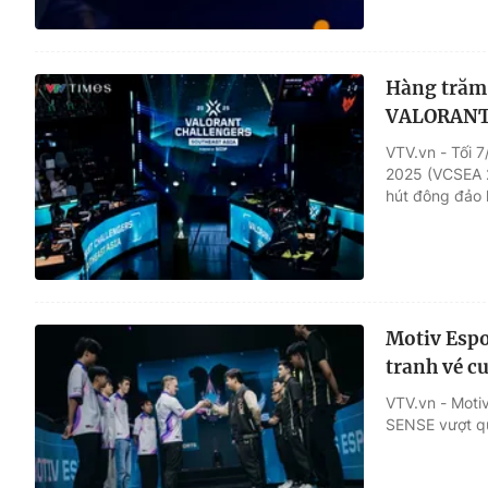
Hàng trăm 
VALORANT đ
VTV.vn - Tối 
2025 (VCSEA 2
hút đông đảo 
Motiv Espo
tranh vé c
VTV.vn - Moti
SENSE vượt qu