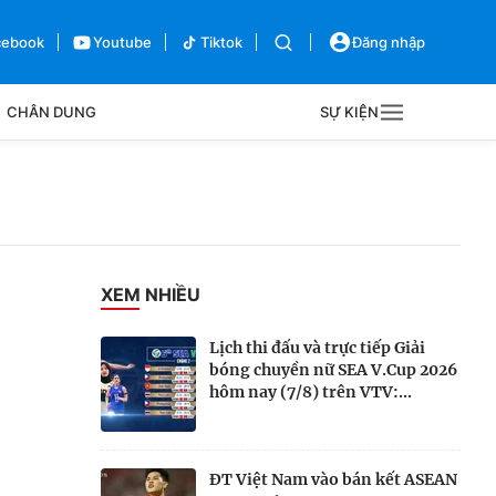
cebook
Youtube
Tiktok
Đăng nhập
CHÂN DUNG
SỰ KIỆN
g
Sự kiện
Bên lề
XEM NHIỀU
Lịch thi đấu và trực tiếp Giải
bóng chuyền nữ SEA V.Cup 2026
hôm nay (7/8) trên VTV:...
ĐT Việt Nam vào bán kết ASEAN