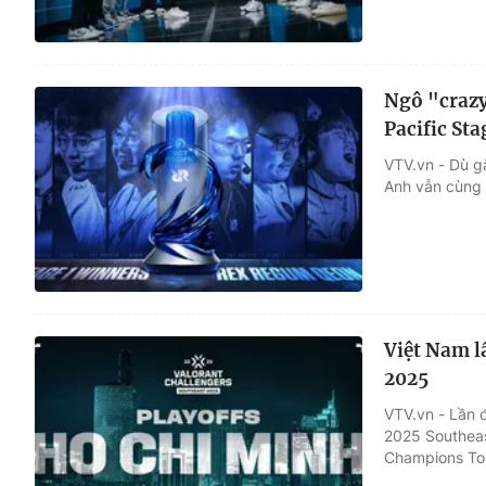
Ngô "crazy
Pacific Sta
VTV.vn - Dù g
Anh vẫn cùng đ
Việt Nam 
2025
VTV.vn - Lần 
2025 Southeas
Champions To