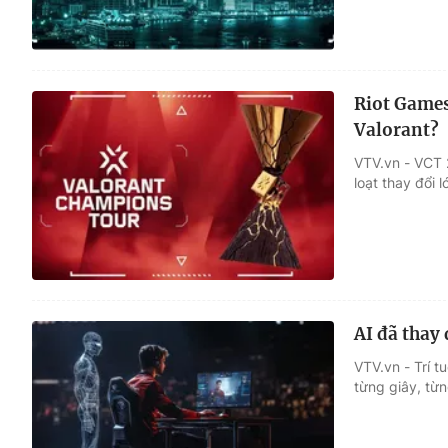
Riot Games
Valorant?
VTV.vn - VCT 
loạt thay đổi
AI đã thay 
VTV.vn - Trí t
từng giây, từn