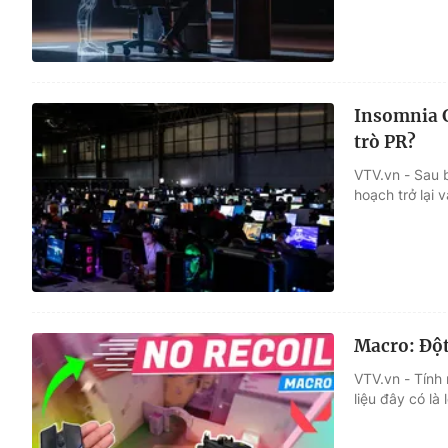
Insomnia G
trò PR?
VTV.vn - Sau b
hoạch trở lại
Macro: Đột
VTV.vn - Tính
liệu đây có là