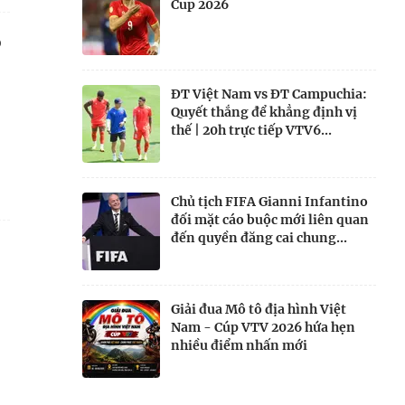
Cup 2026
o
ĐT Việt Nam vs ĐT Campuchia:
Quyết thắng để khẳng định vị
thế | 20h trực tiếp VTV6...
Chủ tịch FIFA Gianni Infantino
đối mặt cáo buộc mới liên quan
đến quyền đăng cai chung...
Giải đua Mô tô địa hình Việt
Nam - Cúp VTV 2026 hứa hẹn
nhiều điểm nhấn mới