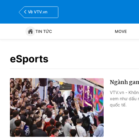
Về VTV.vn
TIN TỨC
MOVE
Tin tức
Move
eSports
Bóng đá
Thể thao Điện tử
Ngành game
VTV.vn - Khôn
xem như dấu 
quốc tế.