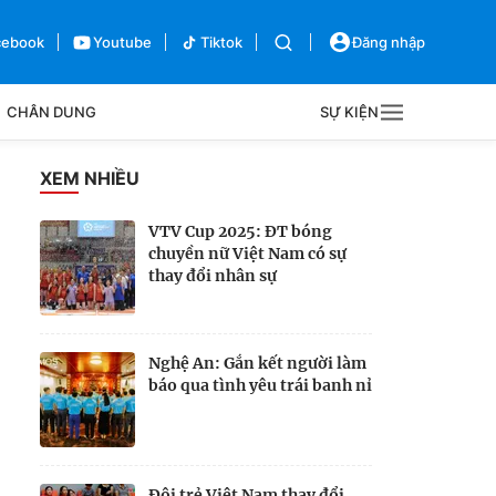
cebook
Youtube
Tiktok
Đăng nhập
CHÂN DUNG
SỰ KIỆN
g
XEM NHIỀU
Sự kiện
VTV Cup 2025: ĐT bóng
chuyền nữ Việt Nam có sự
Bên lề
thay đổi nhân sự
Nghệ An: Gắn kết người làm
báo qua tình yêu trái banh nỉ
Đội trẻ Việt Nam thay đổi