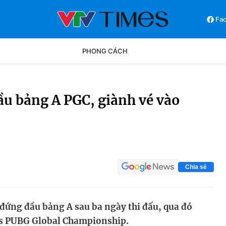
Fa
PHONG CÁCH
Phong cách
Chân dun
u bảng A PGC, giành vé vào
Các môn khác
Video
Chia sẻ
đứng đầu bảng A sau ba ngày thi đấu, qua đó
ls PUBG Global Championship.