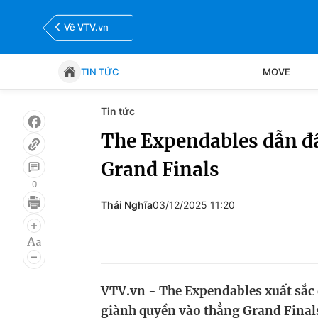
Về VTV.vn
TIN TỨC
MOVE
Tin tức
Tin tức
Move
The Expendables dẫn đầ
Grand Finals
Bóng đá
Thể thao Điện tử
0
Thái Nghĩa
03/12/2025 11:20
VTV.vn - The Expendables xuất sắc 
giành quyền vào thẳng Grand Fina