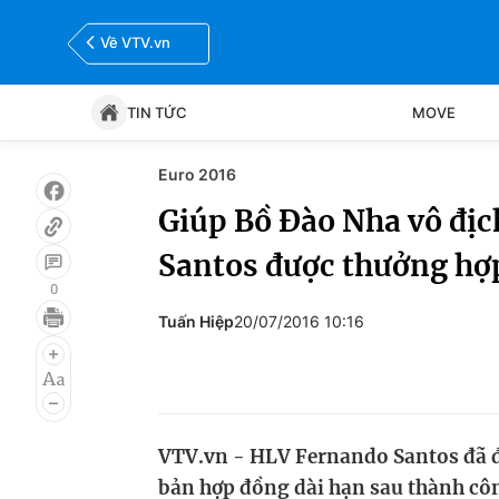
Về VTV.vn
TIN TỨC
MOVE
Euro 2016
Tin tức
Move
Giúp Bồ Đào Nha vô đị
Santos được thưởng hợ
Bóng đá
Thể thao Điện tử
0
Tuấn Hiệp
20/07/2016 10:16
VTV.vn - HLV Fernando Santos đã 
bản hợp đồng dài hạn sau thành côn