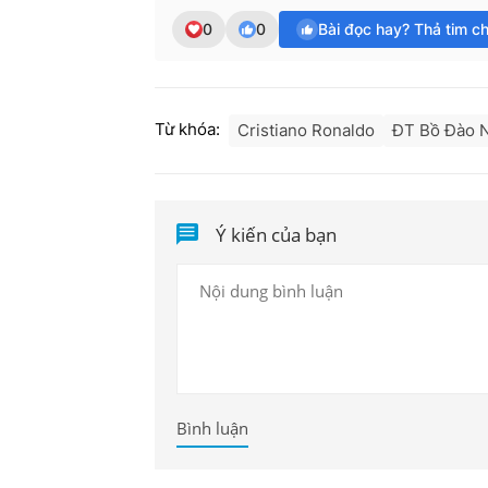
0
0
Bài đọc hay? Thả tim c
Từ khóa:
Cristiano Ronaldo
ĐT Bồ Đào 
Ý kiến của bạn
Bình luận