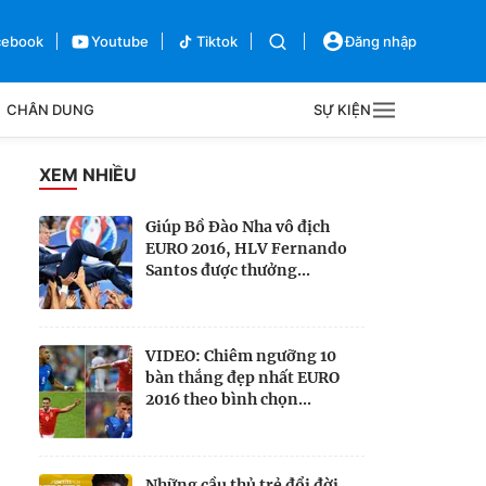
cebook
Youtube
Tiktok
Đăng nhập
CHÂN DUNG
SỰ KIỆN
g
XEM NHIỀU
Sự kiện
Giúp Bồ Đào Nha vô địch
EURO 2016, HLV Fernando
Bên lề
Santos được thưởng...
VIDEO: Chiêm ngưỡng 10
bàn thắng đẹp nhất EURO
2016 theo bình chọn...
Những cầu thủ trẻ đổi đời