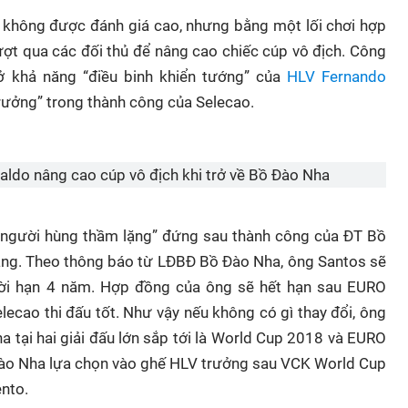
không được đánh giá cao, nhưng bằng một lối chơi hợp
 vượt qua các đối thủ để nâng cao chiếc cúp vô địch. Công
 ở khả năng “điều binh khiển tướng” của
HLV Fernando
 trưởng” trong thành công của Selecao.
ldo nâng cao cúp vô địch khi trở về Bồ Đào Nha
 “người hùng thầm lặng” đứng sau thành công của ĐT Bồ
ng. Theo thông báo từ LĐBĐ Bồ Đào Nha, ông Santos sẽ
hời hạn 4 năm. Hợp đồng của ông sẽ hết hạn sau EURO
ecao thi đấu tốt. Như vậy nếu không có gì thay đổi, ông
a tại hai giải đấu lớn sắp tới là World Cup 2018 và EURO
ào Nha lựa chọn vào ghế HLV trưởng sau VCK World Cup
ento.