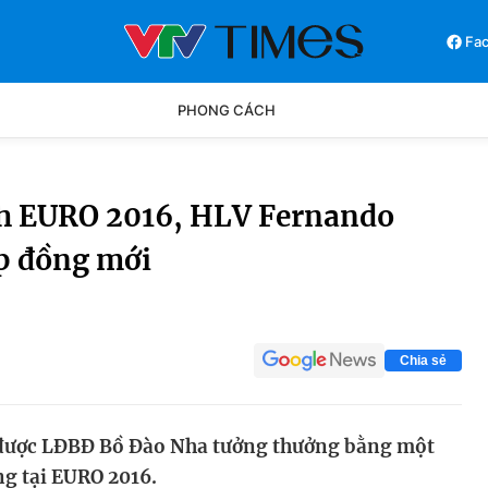
Fa
PHONG CÁCH
Phong cách
Chân dun
ch EURO 2016, HLV Fernando
p đồng mới
Các môn khác
Video
Chia sẻ
được LĐBĐ Bồ Đào Nha tưởng thưởng bằng một
g tại EURO 2016.