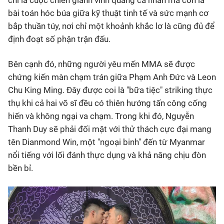
chỉ là cuộc chiến giành vinh quang cá nhân mà còn là
bài toán hóc búa giữa kỹ thuật tinh tế và sức mạnh cơ
bắp thuần túy, nơi chỉ một khoảnh khắc lơ là cũng đủ để
định đoạt số phận trận đấu.
Bên cạnh đó, những người yêu mến MMA sẽ được
chứng kiến màn chạm trán giữa Phạm Anh Đức và Leon
Chu King Ming. Đây được coi là "bữa tiệc" striking thực
thụ khi cả hai võ sĩ đều có thiên hướng tấn công cống
hiến và không ngại va chạm. Trong khi đó, Nguyễn
Thanh Duy sẽ phải đối mặt với thử thách cực đại mang
tên Dianmond Win, một "ngoại binh" đến từ Myanmar
nổi tiếng với lối đánh thực dụng và khả năng chịu đòn
bền bỉ.