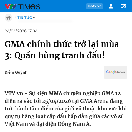
vtv.vn
TIN TỨC
Tin tức
24/04/2026 17:34
Move
GMA chính thức trở lại mùa
Phong cách
Chuyên mục
Chân dung
3: Quần hùng tranh đấu!
Sự kiện
Tin tức
Bóng đá
Thể thao điện tử
Diễm Quỳnh
Move
Các môn khác
Video
VTV.vn - Sự kiện MMA chuyên nghiệp GMA 12
Phong cách
Bên lề
diễn ra vào tối 25/04/2026 tại GMA Arena đang
trở thành tâm điểm của giới võ thuật khu vực khi
Chân dung
quy tụ hàng loạt cặp đấu hấp dẫn giữa các võ sĩ
Việt Nam và đại diện Đông Nam Á.
Sự kiện