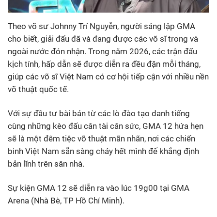
Theo võ sư Johnny Trí Nguyễn, người sáng lập GMA
cho biết, giải đấu đã và đang được các võ sĩ trong và
ngoài nước đón nhận. Trong năm 2026, các trận đấu
kịch tính, hấp dẫn sẽ được diễn ra đều đặn mỗi tháng,
giúp các võ sĩ Việt Nam có cơ hội tiếp cận với nhiều nền
võ thuật quốc tế.
Với sự đầu tư bài bản từ các lò đào tạo danh tiếng
cùng những kèo đấu cân tài cân sức, GMA 12 hứa hẹn
sẽ là một đêm tiệc võ thuật mãn nhãn, nơi các chiến
binh Việt Nam sẵn sàng cháy hết mình để khẳng định
bản lĩnh trên sân nhà.
Sự kiện GMA 12 sẽ diễn ra vào lúc 19g00 tại GMA
Arena (Nhà Bè, TP Hồ Chí Minh).