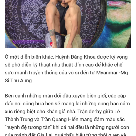
Ở một diễn biến khác, Huỳnh Đăng Khoa được kỳ vọng
sẽ phô diễn kỹ thuật nhu thuật đỉnh cao để khắc chế
sức mạnh truyền thống của võ sĩ đến từ Myanmar -Mg
Si Thu Aung.
Bên cạnh những màn đối đầu xuyên biên giới, các cặp
đấu nội cũng hứa hẹn sẽ mang lại những cung bậc cảm
xúc riêng biệt cho khán giả nhà. Trận derby giữa Lê
Thành Trung và Trần Quang Hiển mang đậm màu sắc
"huynh đệ tương tàn" khi cả hai đều là những người con
của mảnh đất Gia Lai, quá thấu hiểu từng thói quen và