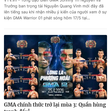
VTV.vn - Tổng đạo diễn GMA Johnny Trí Nguyễn và
Trưởng ban trọng tài Nguyễn Quang Vinh mới đây đã
Bóng đá
lên tiếng sau khi nhận nhiều ý kiến của người xem ở sự
kiện GMA Warrior 01 phát sóng hôm 17/5 tại...
Thể thao Điện tử
Các môn khác
VIDEO
Bên lề
THỜI BÁO VTV
GMA chính thức trở lại mùa 3: Quần hùng