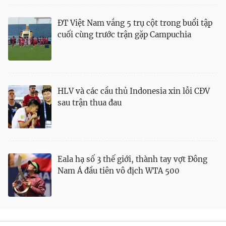
ĐT Việt Nam vắng 5 trụ cột trong buổi tập
cuối cùng trước trận gặp Campuchia
HLV và các cầu thủ Indonesia xin lỗi CĐV
® Cấm sao chép dưới mọi hình thức nếu không có sự chấp
sau trận thua đau
thuận bằng văn bản. Ghi rõ nguồn VTV.vn khi phát hành lại
thông tin từ website này.
Eala hạ số 3 thế giới, thành tay vợt Đông
Nam Á đầu tiên vô địch WTA 500