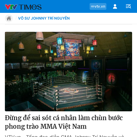
vtv.vn
VÕ SƯ JOHNNY TRÍ NGUYỄN
Chuyên mục
Tin tức
Move
Phong cách
Chân dung
Đừng để sai sót cá nhân làm chùn bước
phong trào MMA Việt Nam
Sự kiện