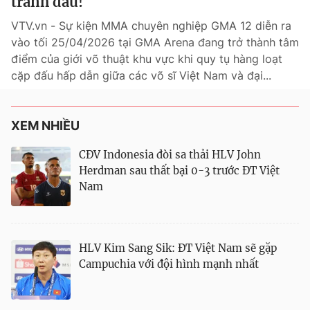
tranh đấu!
VTV.vn - Sự kiện MMA chuyên nghiệp GMA 12 diễn ra
Theo dõi báo trên
vào tối 25/04/2026 tại GMA Arena đang trở thành tâm
điểm của giới võ thuật khu vực khi quy tụ hàng loạt
Cơ quan chủ quản:
Đài Truyền hình Việt Nam
cặp đấu hấp dẫn giữa các võ sĩ Việt Nam và đại...
Cơ quan báo chí:
Thời báo VTV
Giấy phép hoạt động báo in và báo điện tử số 483/GP-BTTTT
cấp ngày 29/12/2023
XEM NHIỀU
Tổng Biên tập:
Vũ Thanh Thủy
CĐV Indonesia đòi sa thải HLV John
Phó Tổng Biên tập:
Nguyễn Thị Mỹ Hạnh, Phạm Quốc Thắng,
Herdman sau thất bại 0-3 trước ĐT Việt
Nguyễn Trọng Ninh
Nam
Tổng đài VTV:
024.38 355 931 - 024.38 355 932
Ðiện thoại Thời báo VTV:
024.66 897 897
Liên hệ quảng cáo:
0966 196 377
HLV Kim Sang Sik: ĐT Việt Nam sẽ gặp
Email:
toasoan@vtv.vn
Campuchia với đội hình mạnh nhất