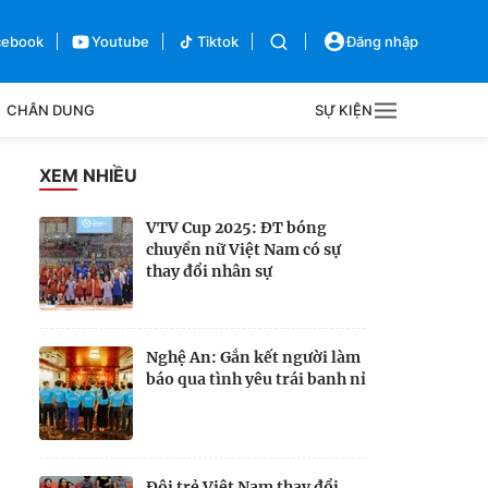
cebook
Youtube
Tiktok
Đăng nhập
CHÂN DUNG
SỰ KIỆN
g
XEM NHIỀU
Sự kiện
VTV Cup 2025: ĐT bóng
chuyền nữ Việt Nam có sự
Bên lề
thay đổi nhân sự
Nghệ An: Gắn kết người làm
báo qua tình yêu trái banh nỉ
Đội trẻ Việt Nam thay đổi