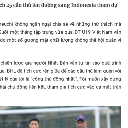
ch 25 cầu thủ lên đường sang Indonesia tham dự
Ikeuchi không ngần ngại chia sẻ về những thử thách mà
Suốt một tháng tập trung vừa qua, ĐT U19 Việt Nam vẫn
 do một số gương mặt chất lượng không thể hội quân vì
hiến lược gia người Nhật Bản vẫn tự tin vào quá trình
a, BHL đã tích cực rèn giũa để các cầu thủ làm quen với
ết lý của tôi là "công thủ đồng nhất'". Tôi muốn xây dựng
ải chủ động liên kết, tham gia tích cực vào cả mặt trận