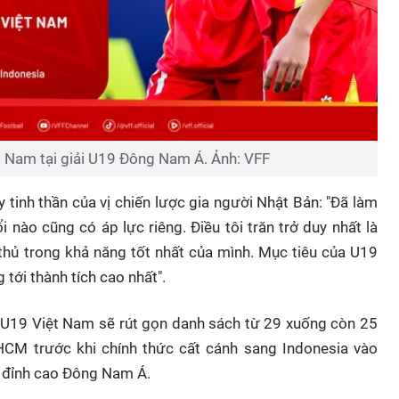
ệt Nam tại giải U19 Đông Nam Á. Ảnh: VFF
y tinh thần của vị chiến lược gia người Nhật Bản: "Đã làm
i nào cũng có áp lực riêng. Điều tôi trăn trở duy nhất là
 thủ trong khả năng tốt nhất của mình. Mục tiêu của U19
 tới thành tích cao nhất".
, U19 Việt Nam sẽ rút gọn danh sách từ 29 xuống còn 25
.HCM trước khi chính thức cất cánh sang Indonesia vào
c đỉnh cao Đông Nam Á.