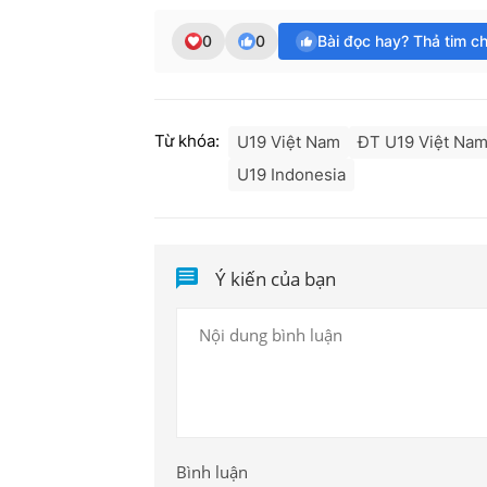
0
0
Bài đọc hay? Thả tim c
Từ khóa:
U19 Việt Nam
ĐT U19 Việt Na
U19 Indonesia
Ý kiến của bạn
Bình luận