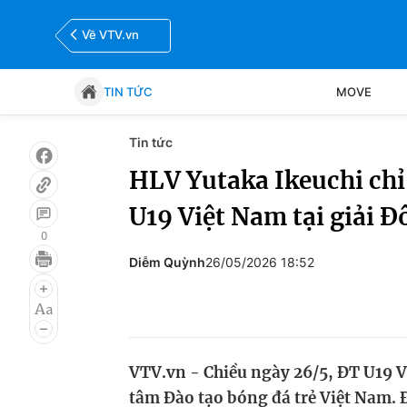
Về VTV.vn
TIN TỨC
MOVE
Tin tức
Tin tức
Move
HLV Yutaka Ikeuchi chỉ
U19 Việt Nam tại giải 
Bóng đá
Thể thao Điện tử
0
Diễm Quỳnh
26/05/2026 18:52
VTV.vn - Chiều ngày 26/5, ĐT U19 V
tâm Đào tạo bóng đá trẻ Việt Nam. Đ