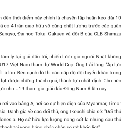
h đến thời điểm này chính là chuyến tập huấn kéo dài 10
 đã có 4 trận giao hữu vô cùng chất lượng trước các quân
Sangyo, Đại học Tokai Gakuen và đội B của CLB Shimizu
tâm lý tại giải đấu tới, chiến lược gia người Nhật không
a U17 Việt Nam tham dự World Cup. Ông trải lòng: "Áp lực
 là lớn. Bên cạnh đó thì các cấp độ đội tuyển khác trong
đạt được những thành quả, thành tựu nhất định. Cho nên
 lực cho U19 tham gia giải đấu Đông Nam Á lần này.
 rơi vào bảng A, nơi có sự hiện diện của Myanmar, Timor
a. Đánh giá về các đối thủ, ông Ikeuchi chia sẻ: "Đối thủ
onesia. Họ sở hữu lực lượng nòng cốt là những cầu thủ
thách tại vòng bảng chắc chắn sẽ rất khốc liệt".