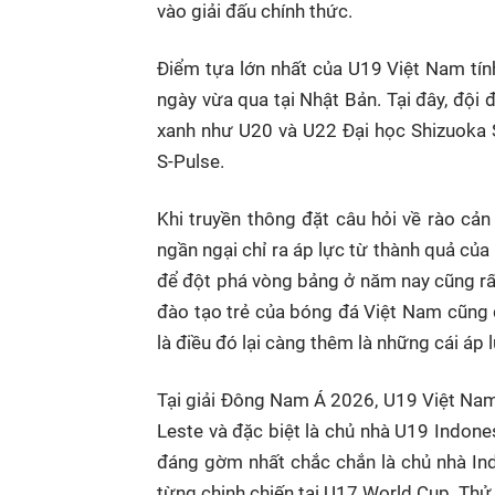
vào giải đấu chính thức.
Điểm tựa lớn nhất của U19 Việt Nam tín
ngày vừa qua tại Nhật Bản. Tại đây, đội
xanh như U20 và U22 Đại học Shizuoka 
S-Pulse.
Khi truyền thông đặt câu hỏi về rào cản 
ngần ngại chỉ ra áp lực từ thành quả củ
để đột phá vòng bảng ở năm nay cũng rất
đào tạo trẻ của bóng đá Việt Nam cũng 
là điều đó lại càng thêm là những cái áp
Tại giải Đông Nam Á 2026, U19 Việt Nam
Leste và đặc biệt là chủ nhà U19 Indonesi
đáng gờm nhất chắc chắn là chủ nhà Ind
từng chinh chiến tại U17 World Cup. Thử 