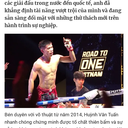
các giải đấu trong nước đến quốc tế, anh đã
khẳng định tài năng vượt trội của mình và đang
Bóng đá
sẵn sàng đối mặt với những thử thách mới trên
hành trình sự nghiệp.
Thể thao Điện tử
Các môn khác
VIDEO
Bên lề
Bén duyên với võ thuật từ năm 2014, Huỳnh Văn Tuấn
nhanh chóng chứng minh được tố chất thiên bẩm và sự