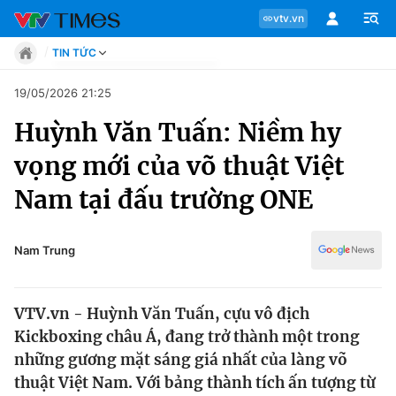
vtv.vn
TIN TỨC
Tin tức
19/05/2026 21:25
Move
Huỳnh Văn Tuấn: Niềm hy
Phong cách
Chuyên mục
Chân dung
vọng mới của võ thuật Việt
Sự kiện
Tin tức
Nam tại đấu trường ONE
Bóng đá
Thể thao điện tử
Move
Các môn khác
Nam Trung
Video
Phong cách
Bên lề
VTV.vn - Huỳnh Văn Tuấn, cựu vô địch
Chân dung
Kickboxing châu Á, đang trở thành một trong
những gương mặt sáng giá nhất của làng võ
thuật Việt Nam. Với bảng thành tích ấn tượng từ
Sự kiện