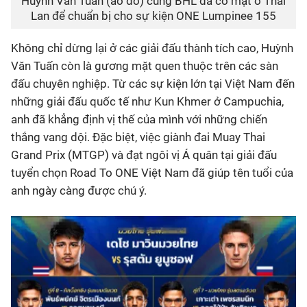
Huỳnh Văn Tuấn (áo đỏ) cùng BHL đã có mặt ở Thái
Lan để chuẩn bị cho sự kiện ONE Lumpinee 155
Không chỉ dừng lại ở các giải đấu thành tích cao, Huỳnh
Văn Tuấn còn là gương mặt quen thuộc trên các sàn
đấu chuyên nghiệp. Từ các sự kiện lớn tại Việt Nam đến
những giải đấu quốc tế như Kun Khmer ở Campuchia,
anh đã khẳng định vị thế của mình với những chiến
thắng vang dội. Đặc biệt, việc giành đai Muay Thai
Grand Prix (MTGP) và đạt ngôi vị Á quân tại giải đấu
tuyển chọn Road To ONE Việt Nam đã giúp tên tuổi của
anh ngày càng được chú ý.