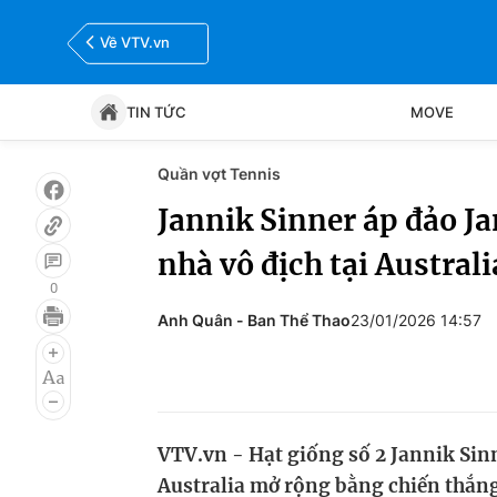
Về VTV.vn
TIN TỨC
MOVE
Quần vợt Tennis
Tin tức
Move
Jannik Sinner áp đảo J
nhà vô địch tại Austral
Bóng đá
Thể thao Điện tử
0
Anh Quân - Ban Thể Thao
23/01/2026 14:57
VTV.vn - Hạt giống số 2 Jannik Sinn
Australia mở rộng bằng chiến thắng