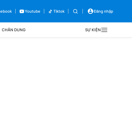
cebook
Youtube
Tiktok
Đăng nhập
CHÂN DUNG
SỰ KIỆN
g
Sự kiện
Bên lề