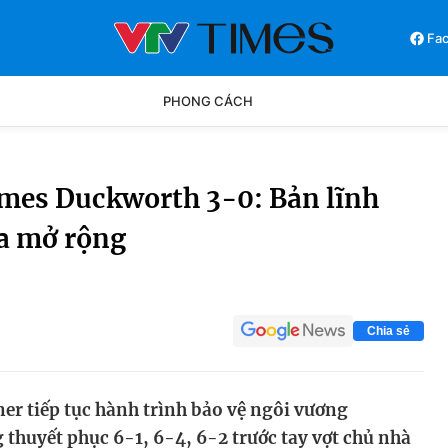
Fa
PHONG CÁCH
Phong cách
Chân dun
ames Duckworth 3-0: Bản lĩnh
ia mở rộng
Các môn khác
Video
Chia sẻ
er tiếp tục hành trình bảo vệ ngôi vương
 thuyết phục 6-1, 6-4, 6-2 trước tay vợt chủ nhà