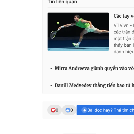
Tin liên quan
Các tay v
VTV.vn - 
các trận 
một trận 
thấy bản 
danh hiệu
Mirra Andreeva giành quyền vào vò
Daniil Medvedev thẳng tiến bao tứ k
0
0
Bài đọc hay? Thả tim c