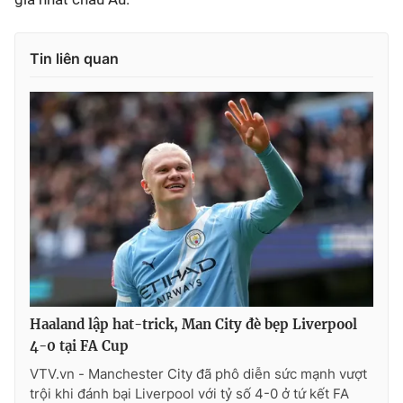
Tin liên quan
Haaland lập hat-trick, Man City đè bẹp Liverpool
4-0 tại FA Cup
VTV.vn - Manchester City đã phô diễn sức mạnh vượt
trội khi đánh bại Liverpool với tỷ số 4-0 ở tứ kết FA