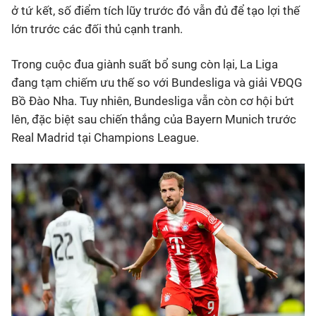
ở tứ kết, số điểm tích lũy trước đó vẫn đủ để tạo lợi thế
lớn trước các đối thủ cạnh tranh.
Trong cuộc đua giành suất bổ sung còn lại, La Liga
đang tạm chiếm ưu thế so với Bundesliga và giải VĐQG
Bồ Đào Nha. Tuy nhiên, Bundesliga vẫn còn cơ hội bứt
lên, đặc biệt sau chiến thắng của Bayern Munich trước
Real Madrid tại Champions League.