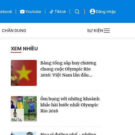
cebook
Youtube
Tiktok
Đăng nhập
CHÂN DUNG
SỰ KIỆN
g
XEM NHIỀU
Sự kiện
Bảng tổng sắp huy chương
chung cuộc Olympic Rio
Bên lề
2016: Việt Nam lần đầu...
Ôm bụng với những khoảnh
khắc hài hước nhất Olympic
Rio 2016
Họa sĩ đường phố - những