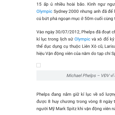
15 ấp ủ nhiều hoài bão. Kình ngư ng
Olympic
Sydney 2000 nhưng anh đã để l
cú bứt phá ngoạn mục ở 50m cuối cùng
Vào ngày 30/07/2012, Phelps đã đoạt c
kỉ lục trong lịch sử
Olympic
và xô đổ kỷ 
thể dục dụng cụ thuộc Liên Xô cũ, Laris
hiệu Vận động viên của năm do tạp chí Sp
Michael Phelps – VĐV vĩ đ
Phelps đang nắm giữ kỉ lục về số lượn
được 8 huy chương trong vòng 8 ngày t
người Mỹ Mark Spitz khi vận động viên 