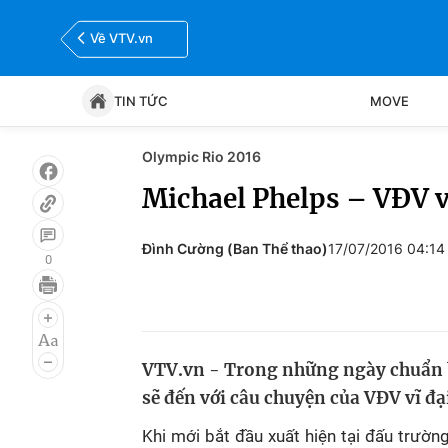
Về VTV.vn
TIN TỨC
MOVE
Olympic Rio 2016
Tin tức
Move
Michael Phelps – VĐV vĩ
Bóng đá
Thể thao Điện tử
Đình Cường (Ban Thể thao)
17/07/2016 04:14
0
VTV.vn - Trong những ngày chuẩn b
sẽ đến với câu chuyện của VĐV vĩ đạ
Khi mới bắt đầu xuất hiện tại đấu trườn