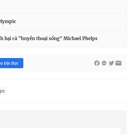
Olympic
h bại cả "huyền thoại sống" Michael Phelps
ho bài đọc
lps