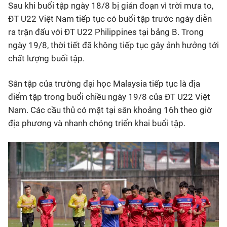
Sau khi buổi tập ngày 18/8 bị gián đoạn vì trời mưa to,
ĐT U22 Việt Nam tiếp tục có buổi tập trước ngày diễn
Bóng đá
ra trận đấu với ĐT U22 Philippines tại bảng B. Trong
ngày 19/8, thời tiết đã không tiếp tục gây ảnh hưởng tới
Thể thao Điện tử
chất lượng buổi tập.
Các môn khác
Sân tập của trường đại học Malaysia tiếp tục là địa
điểm tập trong buổi chiều ngày 19/8 của ĐT U22 Việt
VIDEO
Nam. Các cầu thủ có mặt tại sân khoảng 16h theo giờ
địa phương và nhanh chóng triển khai buổi tập.
Bên lề