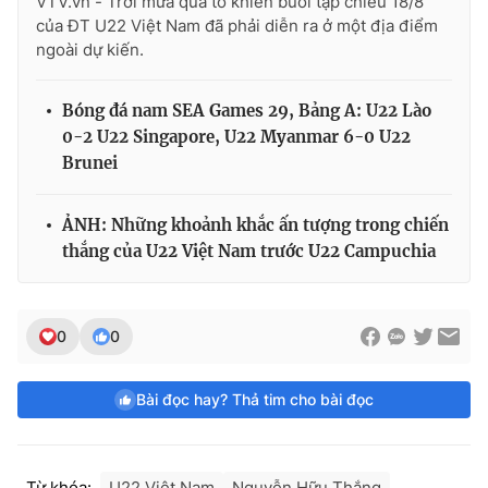
VTV.vn - Trời mưa quá to khiến buổi tập chiều 18/8
của ĐT U22 Việt Nam đã phải diễn ra ở một địa điểm
ngoài dự kiến.
Bóng đá nam SEA Games 29, Bảng A: U22 Lào
0-2 U22 Singapore, U22 Myanmar 6-0 U22
Brunei
ẢNH: Những khoảnh khắc ấn tượng trong chiến
thắng của U22 Việt Nam trước U22 Campuchia
0
0
Bài đọc hay? Thả tim cho bài đọc
Từ khóa:
U22 Việt Nam
Nguyễn Hữu Thắng