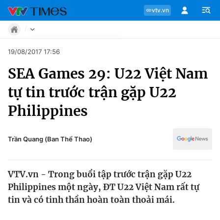
vtv.vn
Tin tức
19/08/2017 17:56
Move
SEA Games 29: U22 Việt Nam
Phong cách
Chuyên mục
Chân dung
tự tin trước trận gặp U22
Sự kiện
Tin tức
Philippines
Bóng đá
Thể thao điện tử
Move
Các môn khác
Trần Quang (Ban Thể Thao)
Video
Phong cách
Bên lề
VTV.vn - Trong buổi tập trước trận gặp U22
Chân dung
Philippines một ngày, ĐT U22 Việt Nam rất tự
tin và có tinh thần hoàn toàn thoải mái.
Sự kiện