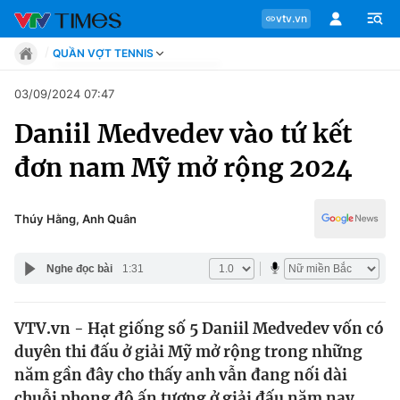
vtv.vn
QUẦN VỢT TENNIS
Tin tức
03/09/2024 07:47
Move
Daniil Medvedev vào tứ kết
Phong cách
Chuyên mục
Chân dung
đơn nam Mỹ mở rộng 2024
Sự kiện
Tin tức
Bóng đá
Thể thao điện tử
Thúy Hằng, Anh Quân
Move
Các môn khác
Video
Nghe đọc bài
1:31
Phong cách
Bên lề
VTV.vn - Hạt giống số 5 Daniil Medvedev vốn có
Chân dung
duyên thi đấu ở giải Mỹ mở rộng trong những
năm gần đây cho thấy anh vẫn đang nối dài
Sự kiện
chuỗi phong độ ấn tượng ở giải đấu năm nay.