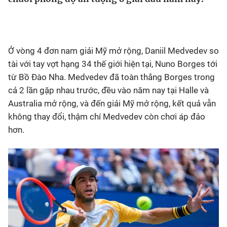
Bóng đá
Ở vòng 4 đơn nam giải Mỹ mở rộng, Daniil Medvedev so
Thể thao Điện tử
tài với tay vợt hạng 34 thế giới hiện tại, Nuno Borges tới
từ Bồ Đào Nha. Medvedev đã toàn thắng Borges trong
Các môn khác
cả 2 lần gặp nhau trước, đều vào năm nay tại Halle và
Australia mở rộng, và đến giải Mỹ mở rộng, kết quả vẫn
VIDEO
không thay đổi, thậm chí Medvedev còn chơi áp đảo
hơn.
Bên lề