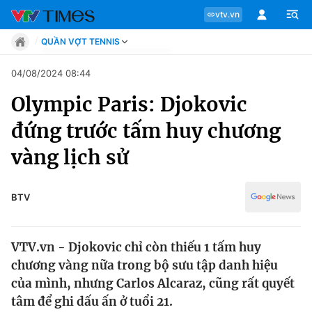
vtv.vn
QUẦN VỢT TENNIS
Tin tức
04/08/2024 08:44
Move
Olympic Paris: Djokovic
Phong cách
Chuyên mục
Chân dung
đứng trước tấm huy chương
Sự kiện
Tin tức
vàng lịch sử
Bóng đá
Thể thao điện tử
Move
Các môn khác
BTV
Video
Phong cách
Bên lề
VTV.vn - Djokovic chỉ còn thiếu 1 tấm huy
Chân dung
chương vàng nữa trong bộ sưu tập danh hiệu
của mình, nhưng Carlos Alcaraz, cũng rất quyết
tâm để ghi dấu ấn ở tuổi 21.
Sự kiện