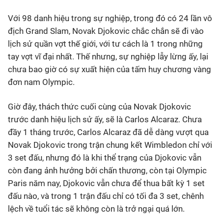
Với 98 danh hiệu trong sự nghiệp, trong đó có 24 lần vô
Bóng đá
địch Grand Slam, Novak Djokovic chắc chắn sẽ đi vào
lịch sử quần vợt thế giới, với tư cách là 1 trong những
Thể thao Điện tử
tay vợt vĩ đại nhất. Thế nhưng, sự nghiệp lẫy lừng ấy, lại
chưa bao giờ có sự xuất hiện của tấm huy chương vàng
Các môn khác
đơn nam Olympic.
VIDEO
Giờ đây, thách thức cuối cùng của Novak Djokovic
trước danh hiệu lịch sử ấy, sẽ là Carlos Alcaraz. Chưa
đầy 1 tháng trước, Carlos Alcaraz đã dễ dàng vượt qua
Bên lề
Novak Djokovic trong trận chung kết Wimbledon chỉ với
3 set đấu, nhưng đó là khi thể trạng của Djokovic vẫn
còn đang ảnh hưởng bởi chấn thương, còn tại Olympic
Paris năm nay, Djokovic vẫn chưa để thua bất kỳ 1 set
đấu nào, và trong 1 trận đấu chỉ có tối đa 3 set, chênh
lệch về tuổi tác sẽ không còn là trở ngại quá lớn.