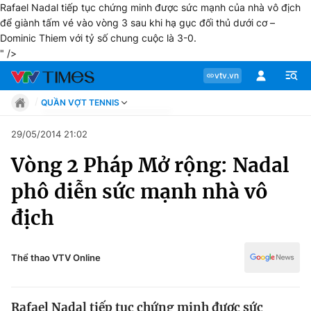
Rafael Nadal tiếp tục chứng minh được sức mạnh của nhà vô địch
để giành tấm vé vào vòng 3 sau khi hạ gục đối thủ dưới cơ –
Dominic Thiem với tỷ số chung cuộc là 3-0.
" />
vtv.vn
QUẦN VỢT TENNIS
Tin tức
29/05/2014 21:02
Move
Vòng 2 Pháp Mở rộng: Nadal
Phong cách
Chuyên mục
Chân dung
phô diễn sức mạnh nhà vô
Sự kiện
Tin tức
địch
Bóng đá
Thể thao điện tử
Move
Các môn khác
Thể thao VTV Online
Video
Phong cách
Bên lề
Rafael Nadal tiếp tục chứng minh được sức