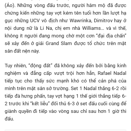
(Áo). Những vòng đấu trước, người hâm mộ đã được
chứng kiến những tay vợt kém tên tuổi hơn lần lượt hạ
gục những UCV vô địch như Wawrinka, Dimitrov hay ở
nội dung nữ là Li Na, chị em nhà Williams… và vì thế,
không ít người đang mong chờ một cơn “đại địa chấn”
sẽ xảy đến ở giải Grand Slam được tổ chức trên mặt
sân đất nện này.
Tuy nhiên, “động đất” đã không xảy đến bởi bằng kinh
nghiệm và đẳng cấp vượt trội hơn hẳn, Rafael Nadal
tiếp tục cho thấy sức mạnh khó có thể cản phá của
mình trên mặt sân sở trường. Set 1 Nadal thắng 6-2 rồi
tiếp đà hưng phấn, tay vợt hạng 1 thế giới thắng tiếp 6-
2 trước khi “kết liễu” đối thủ 6-3 ở set đấu cuối cùng để
giành quyền đi tiếp vào vòng sau chỉ sau hơn 1 giờ thi
đấu.