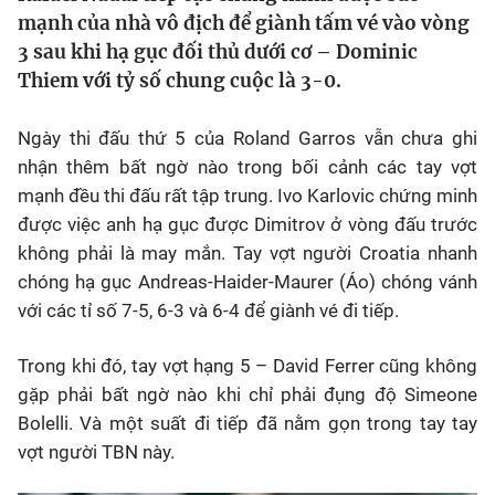
Chân dung
mạnh của nhà vô địch để giành tấm vé vào vòng
3 sau khi hạ gục đối thủ dưới cơ – Dominic
Thiem với tỷ số chung cuộc là 3-0.
Sự kiện
Ngày thi đấu thứ 5 của Roland Garros vẫn chưa ghi
Bóng đá
nhận thêm bất ngờ nào trong bối cảnh các tay vợt
mạnh đều thi đấu rất tập trung. Ivo Karlovic chứng minh
Thể thao Điện tử
được việc anh hạ gục được Dimitrov ở vòng đấu trước
không phải là may mắn. Tay vợt người Croatia nhanh
Các môn khác
chóng hạ gục Andreas-Haider-Maurer (Áo) chóng vánh
với các tỉ số 7-5, 6-3 và 6-4 để giành vé đi tiếp.
VIDEO
Trong khi đó, tay vợt hạng 5 – David Ferrer cũng không
gặp phải bất ngờ nào khi chỉ phải đụng độ Simeone
Bên lề
Bolelli. Và một suất đi tiếp đã nằm gọn trong tay tay
vợt người TBN này.