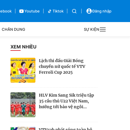
cebook
Youtube
Tiktok
Đăng nhập
CHÂN DUNG
SỰ KIỆN
g
XEM NHIỀU
Sự kiện
Lịch thi đấu Giải Bóng
chuyền nữ quốc tế VTV
Bên lề
Ferroli Cup 2025
HLV Kim Sang Sik triệu tập
35 cầu thủ U22 Việt Nam,
hướng tới bảo vệ ngôi...
VTVcab phát sóng toàn bộ