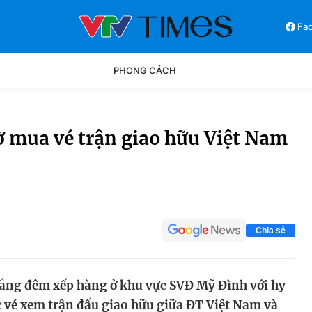
Fa
PHONG CÁCH
Phong cách
Chân dun
 mua vé trận giao hữu Việt Nam
Các môn khác
Video
Chia sẻ
rắng đêm xếp hàng ở khu vực SVĐ Mỹ Đình với hy
 vé xem trận đấu giao hữu giữa ĐT Việt Nam và