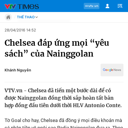
vtv.vn
THỂ THAO
Tin tức
28/04/2016 14:52
Move
Chelsea đáp ứng mọi “yêu
Phong cách
Chuyên mục
Chân dung
sách” của Nainggolan
Sự kiện
Tin tức
Bóng đá
Thể thao điện tử
Khánh Nguyễn
Move
Các môn khác
Video
VTV.vn - Chelsea đã tiến một bước dài để có
Phong cách
Bên lề
được Nainggolan đồng thời sắp hoàn tất bản
hợp đồng đầu tiên dưới thời HLV Antonio Conte.
Chân dung
Tờ Goal cho hay, Chelsea đã đồng ý mọi điều khoản mà
Sự kiện
cá nhân tiền vệ ngôi sao Radja Nainggolan đưa ra. Theo