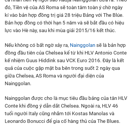
đó, Tiền vệ của AS Roma sẽ toàn tâm toàn ý chờ ngày
Bóng đá
kí vào bản hợp đồng trị giá 28 triệu Bảng với The Blúe.
Bản hợp đồng có thời hạn 5 năm và sẽ bắt đầu có hiệu
Thể thao Điện tử
lực vào Hè này, sau khi mùa giải 2015/16 kết thúc.
Nếu không có bất ngờ xảy ra,
Nainggolan
sẽ là bản hợp
Các môn khác
đồng đầu tiên của Chelsea kể từ khi HLV Antonio Conte
kế nhiệm Guus Hiddink sau VCK Euro 2016. Đây là kết
VIDEO
quả của cuộc gặp mặt ba bên trong suốt 2 ngày qua
giữa Chelsea, AS Roma và người đại diện của
Bên lề
Nainggolan.
Nainggolan được cho là mục tiêu đầu bảng của tân HLV
Conte khi đồng ý dẫn dắt Chelsea. Ngoài ra, HLV 46
tuổi người Italy cũng nhắm tới Kostas Manolas và
Leonardo Bonucci để gia cố hàng thủ của The Blues.