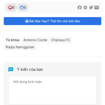
0
0
Bài đọc hay? Thả tim cho bài đọc
Từ khóa:
Antonio Conte
Chelsea FC
Radja Nainggolan
Ý kiến của bạn