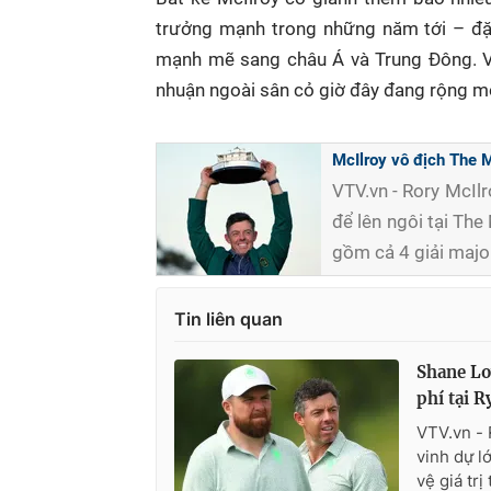
trưởng mạnh trong những năm tới – đặc
mạnh mẽ sang châu Á và Trung Đông. Vớ
nhuận ngoài sân cỏ giờ đây đang rộng mở
McIlroy vô địch The 
VTV.vn - Rory McIlr
để lên ngôi tại Th
gồm cả 4 giải majo
Tin liên quan
Shane Lo
phí tại 
VTV.vn - 
vinh dự l
vệ giá trị