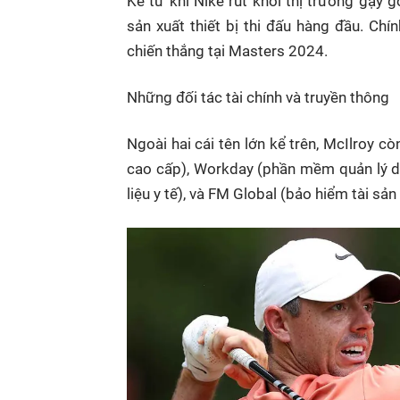
Kể từ khi Nike rút khỏi thị trường gậy 
sản xuất thiết bị thi đấu hàng đầu. Ch
chiến thắng tại Masters 2024.
Những đối tác tài chính và truyền thông
Ngoài hai cái tên lớn kể trên, McIlroy 
cao cấp), Workday (phần mềm quản lý d
liệu y tế), và FM Global (bảo hiểm tài sả