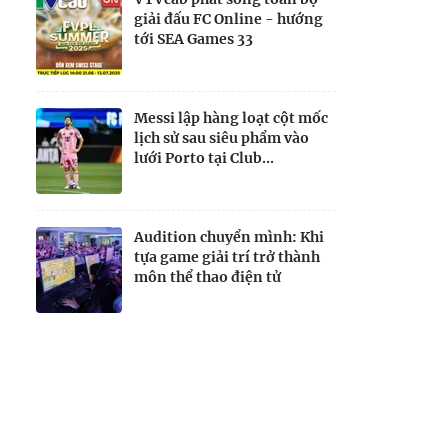
giải đấu FC Online - hướng
tới SEA Games 33
Messi lập hàng loạt cột mốc
lịch sử sau siêu phẩm vào
lưới Porto tại Club...
Audition chuyển mình: Khi
tựa game giải trí trở thành
môn thể thao điện tử