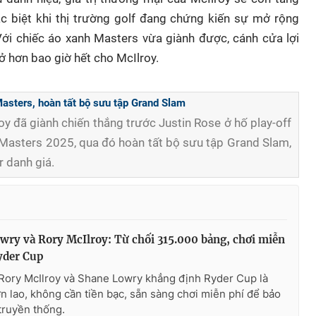
 biệt khi thị trường golf đang chứng kiến sự mở rộng
i chiếc áo xanh Masters vừa giành được, cánh cửa lợi
 hơn bao giờ hết cho McIlroy.
Masters, hoàn tất bộ sưu tập Grand Slam
oy đã giành chiến thắng trước Justin Rose ở hố play-off
e Masters 2025, qua đó hoàn tất bộ sưu tập Grand Slam,
r danh giá.
wry và Rory McIlroy: Từ chối 315.000 bảng, chơi miễn
Ryder Cup
Rory McIlroy và Shane Lowry khẳng định Ryder Cup là
ớn lao, không cần tiền bạc, sẵn sàng chơi miễn phí để bảo
 truyền thống.