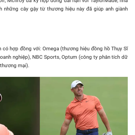
golf, McIlroy đã ký hợp đồng dài hạn với TaylorMade, nhà
ính những cây gậy từ thương hiệu này đã giúp anh giành
còn có hợp đồng với: Omega (thương hiệu đồng hồ Thụy Sĩ
oanh nghiệp), NBC Sports, Optum (công ty phân tích dữ
n thương mại).