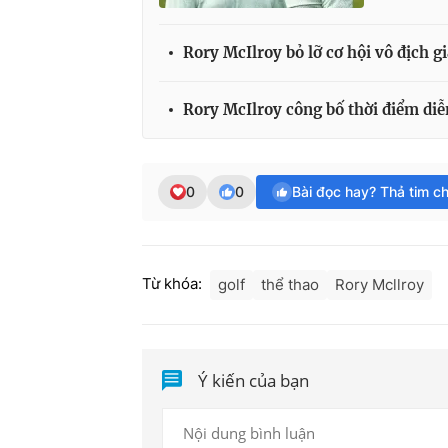
Rory McIlroy bỏ lỡ cơ hội vô địch gi
Rory McIlroy công bố thời điểm diễ
0
0
Bài đọc hay? Thả tim c
Từ khóa:
golf
thể thao
Rory Mcllroy
Ý kiến của bạn