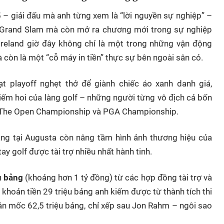
5 – giải đấu mà anh từng xem là “lời nguyền sự nghiệp” –
r Grand Slam mà còn mở ra chương mới trong sự nghiệp
 Ireland giờ đây không chỉ là một trong những vận động
 còn là một “cỗ máy in tiền” thực sự bên ngoài sân cỏ.
ạt playoff nghẹt thở để giành chiếc áo xanh danh giá,
iếm hoi của làng golf – những người từng vô địch cả bốn
n, The Open Championship và PGA Championship.
hắng tại Augusta còn nâng tầm hình ảnh thương hiệu của
ay golf được tài trợ nhiều nhất hành tinh.
u bảng
(khoảng hơn 1 tỷ đồng) từ các hợp đồng tài trợ và
khoản tiền 29 triệu bảng anh kiếm được từ thành tích thi
n mốc 62,5 triệu bảng, chỉ xếp sau Jon Rahm – ngôi sao