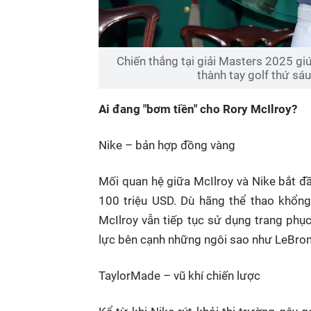
Chiến thắng tại giải Masters 2025 gi
thành tay golf thứ sáu
Ai đang "bơm tiền" cho Rory McIlroy?
Nike – bản hợp đồng vàng
Mối quan hệ giữa McIlroy và Nike bắt đ
100 triệu USD. Dù hãng thể thao khổn
McIlroy vẫn tiếp tục sử dụng trang phục
lực bên cạnh những ngôi sao như LeBron
TaylorMade – vũ khí chiến lược