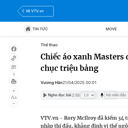
Về VTV.vn
TIN TỨC
MOVE
Thể thao
Tin tức
Move
Chiếc áo xanh Masters 
chục triệu bảng
Bóng đá
Thể thao Điện tử
0
Vương Hãn
21/04/2025 00:01
2:55
Nghe đọc bài
VTV.vn - Rory McIlroy đã kiếm 34 tr
nhập thi đấu, khẳng định vị thế ngô