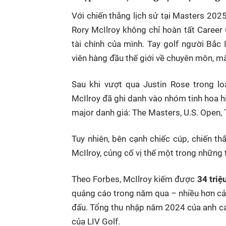
Với chiến thắng lịch sử tại Masters 202
Rory McIlroy không chỉ hoàn tất Caree
tài chính của mình. Tay golf người Bắc
viên hàng đầu thế giới về chuyên môn, mà
Sau khi vượt qua Justin Rose trong lo
McIlroy đã ghi danh vào nhóm tinh hoa h
major danh giá: The Masters, U.S. Ope
Tuy nhiên, bên cạnh chiếc cúp, chiến t
McIlroy, củng cố vị thế một trong những t
Theo Forbes, McIlroy kiếm được
34 triệ
quảng cáo trong năm qua – nhiều hơn cả 
đấu. Tổng thu nhập năm 2024 của anh cá
của LIV Golf.