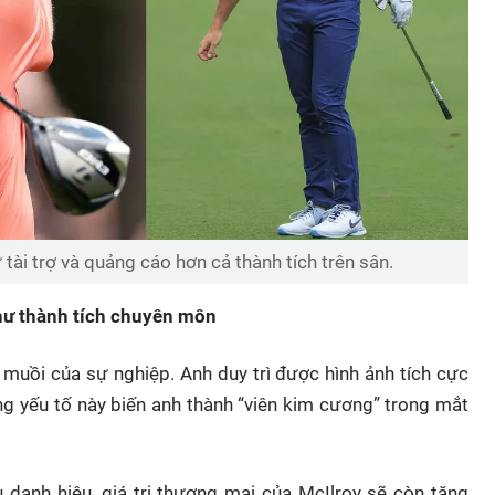
tài trợ và quảng cáo hơn cả thành tích trên sân.
hư thành tích chuyên môn
n muồi của sự nghiệp. Anh duy trì được hình ảnh tích cực
ững yếu tố này biến anh thành “viên kim cương” trong mắt
 danh hiệu, giá trị thương mại của McIlroy sẽ còn tăng