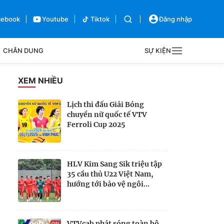
cebook
Youtube
Tiktok
Đăng nhập
CHÂN DUNG
SỰ KIỆN
g
XEM NHIỀU
Sự kiện
Lịch thi đấu Giải Bóng
chuyền nữ quốc tế VTV
Bên lề
Ferroli Cup 2025
HLV Kim Sang Sik triệu tập
35 cầu thủ U22 Việt Nam,
hướng tới bảo vệ ngôi...
VTVcab phát sóng toàn bộ