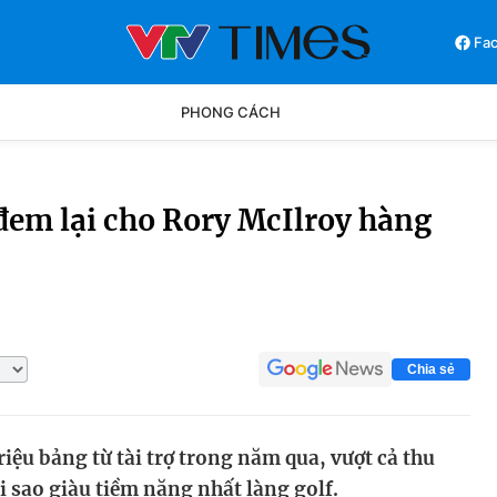
Fa
PHONG CÁCH
Phong cách
Chân dun
đem lại cho Rory McIlroy hàng
Các môn khác
Video
Chia sẻ
iệu bảng từ tài trợ trong năm qua, vượt cả thu
i sao giàu tiềm năng nhất làng golf.