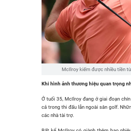
McIlroy kiếm được nhiều tiền từ 
Khi hình ảnh thương hiệu quan trọng n
Ở tuổi 35, McIlroy đang ở giai đoạn chí
cả trong thi đấu lẫn ngoài sân golf. Nh
các nhà tài trợ.
Bất kể McIlroy có giành thêm bao nhiêu