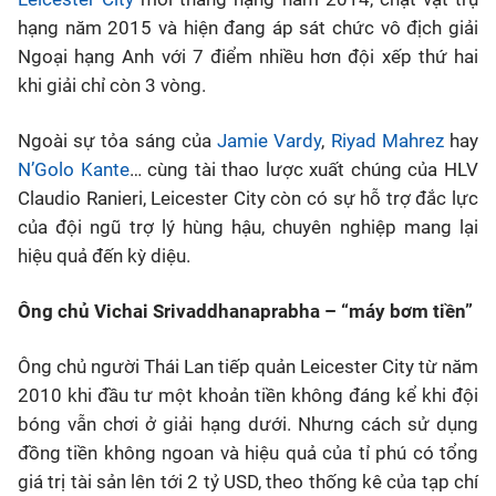
hạng năm 2015 và hiện đang áp sát chức vô địch giải
Bóng đá
Ngoại hạng Anh với 7 điểm nhiều hơn đội xếp thứ hai
khi giải chỉ còn 3 vòng.
Thể thao Điện tử
Ngoài sự tỏa sáng của
Jamie Vardy
,
Riyad Mahrez
hay
N’Golo Kante
… cùng tài thao lược xuất chúng của HLV
Các môn khác
Claudio Ranieri, Leicester City còn có sự hỗ trợ đắc lực
của đội ngũ trợ lý hùng hậu, chuyên nghiệp mang lại
VIDEO
hiệu quả đến kỳ diệu.
Bên lề
Ông chủ Vichai Srivaddhanaprabha – “máy bơm tiền”
Ông chủ người Thái Lan tiếp quản Leicester City từ năm
2010 khi đầu tư một khoản tiền không đáng kể khi đội
bóng vẫn chơi ở giải hạng dưới. Nhưng cách sử dụng
đồng tiền không ngoan và hiệu quả của tỉ phú có tổng
giá trị tài sản lên tới 2 tỷ USD, theo thống kê của tạp chí