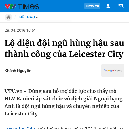
vtv.vn
THỂ THAO
Tin tức
29/04/2016 16:51
Move
Lộ diện đội ngũ hùng hậu sau
Phong cách
Chuyên mục
Chân dung
thành công của Leicester City
Sự kiện
Tin tức
Bóng đá
Thể thao điện tử
Khánh Nguyễn
Move
Các môn khác
Video
VTV.vn - Đứng sau hỗ trợ đắc lực cho thầy trò
Phong cách
Bên lề
HLV Ranieri áp sát chức vô địch giải Ngoại hạng
Anh là đội ngũ hùng hậu và chuyên nghiệp của
Chân dung
Leicester City.
Sự kiện
Leicester City
mới thăng hạng năm 2014, chật vật trụ