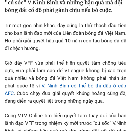
"cú sốc" V.Ninh Bình và những hậu quả mà đội
Chân dung
bóng đất cố đô phải gánh chịu nếu bỏ cuộc.
Sự kiện
Từ một góc nhìn khác, đây cũng là thử thách đầu tiên
cho ban lãnh đạo mới của Liên đoàn bóng đá Việt Nam.
Bóng đá
Họ phải giải quyết hậu quả 10 năm con tàu bóng đá đã
đi chệch hướng.
Thể thao Điện tử
Giờ đây VFF vừa phải thể hiện quyết tâm chống tiêu
cực, vừa phải làm sao để V.League không bị xáo trộn
Các môn khác
quá nhiều và bóng đá Việt Nam không phải nhận án
phạt quốc tế vì
V. Ninh Bình có thể bỏ thi đấu ở cúp
VIDEO
AFC
. Cuộc chạy đua giải quyết khủng hoảng cũng đã,
đang diễn ra quyết liệt trong những ngày qua.
Bên lề
Cùng VTV Online tìm hiểu quyết tâm thay đổi của ban
lãnh đạo VFF trong nhiệm kỳ mới trước "cú sốc" V.Ninh
Bình và những hậu quả mà đội bóng đất cố đô phải