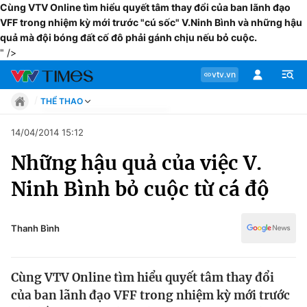
Cùng VTV Online tìm hiểu quyết tâm thay đổi của ban lãnh đạo
VFF trong nhiệm kỳ mới trước "cú sốc" V.Ninh Bình và những hậu
quả mà đội bóng đất cố đô phải gánh chịu nếu bỏ cuộc.
" />
vtv.vn
THỂ THAO
Tin tức
14/04/2014 15:12
Move
Những hậu quả của việc V.
Phong cách
Chuyên mục
Chân dung
Ninh Bình bỏ cuộc từ cá độ
Sự kiện
Tin tức
Bóng đá
Thể thao điện tử
Thanh Bình
Move
Các môn khác
Video
Cùng VTV Online tìm hiểu quyết tâm thay đổi
Phong cách
Bên lề
của ban lãnh đạo VFF trong nhiệm kỳ mới trước