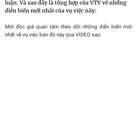
luận. Và sau đây là tổng hợp của VTV về những
Chân dung
diễn biến mới nhất của vụ việc này:
Sự kiện
Mời độc giả quan tâm theo dõi những diễn biến mới
nhất về vụ việc bán độ này qua VIDEO sau:
Bóng đá
Thể thao Điện tử
Các môn khác
VIDEO
Bên lề