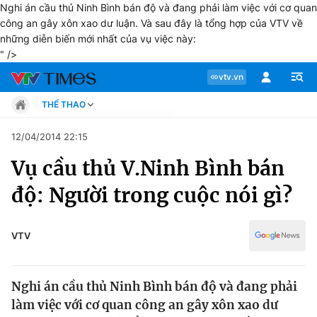
Nghi án cầu thủ Ninh Bình bán độ và đang phải làm việc với cơ quan
công an gây xôn xao dư luận. Và sau đây là tổng hợp của VTV về
những diễn biến mới nhất của vụ việc này:
" />
vtv.vn
THỂ THAO
Tin tức
12/04/2014 22:15
Move
Vụ cầu thủ V.Ninh Bình bán
Phong cách
Chuyên mục
Chân dung
độ: Người trong cuộc nói gì?
Sự kiện
Tin tức
Bóng đá
Thể thao điện tử
VTV
Move
Các môn khác
Video
Nghi án cầu thủ Ninh Bình bán độ và đang phải
Phong cách
Bên lề
làm việc với cơ quan công an gây xôn xao dư