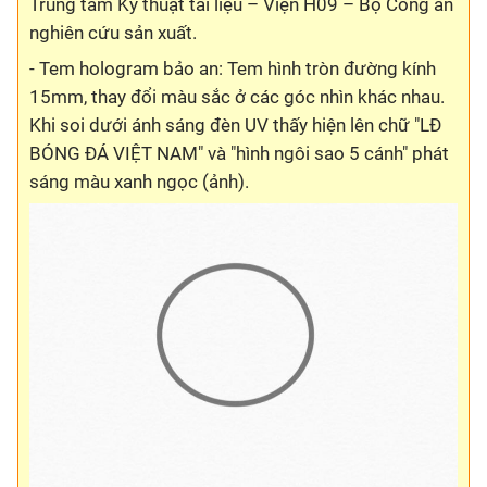
Trung tâm Kỹ thuật tài liệu – Viện H09 – Bộ Công an
nghiên cứu sản xuất.
- Tem hologram bảo an: Tem hình tròn đường kính
15mm, thay đổi màu sắc ở các góc nhìn khác nhau.
Khi soi dưới ánh sáng đèn UV thấy hiện lên chữ "LĐ
BÓNG ĐÁ VIỆT NAM" và "hình ngôi sao 5 cánh" phát
sáng màu xanh ngọc (ảnh).