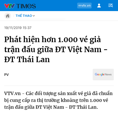
vtv.vn
THỂ THAO
Tin tức
19/11/2019 15:37
Move
Phát hiện hơn 1.000 vé giả
Phong cách
Chuyên mục
Chân dung
trận đấu giữa ĐT Việt Nam -
Sự kiện
Tin tức
ĐT Thái Lan
Bóng đá
Thể thao điện tử
Move
Các môn khác
PV
Video
Phong cách
Bên lề
VTV.vn - Các đối tượng sản xuất vé giả đã chuẩn
Chân dung
bị cung cấp ra thị trường khoảng trên 1.000 vé
trận đấu giữa ĐT Việt Nam - ĐT Thái Lan.
Sự kiện