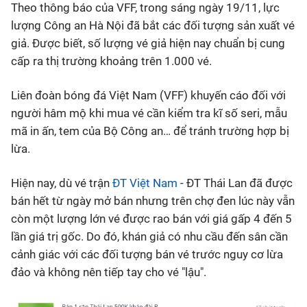
Theo thông báo của VFF, trong sáng ngày 19/11, lực
lượng Công an Hà Nội đã bắt các đối tượng sản xuất vé
Bóng đá
giả. Được biết, số lượng vé giả hiện nay chuẩn bị cung
cấp ra thị trường khoảng trên 1.000 vé.
Thể thao Điện tử
Liên đoàn bóng đá Việt Nam (VFF) khuyến cáo đối với
Các môn khác
người hâm mộ khi mua vé cần kiểm tra kĩ số seri, mẫu
mã in ấn, tem của Bộ Công an… để tránh trường hợp bị
VIDEO
lừa.
Hiện nay, dù vé trận
ĐT Việt Nam
- ĐT Thái Lan đã được
Bên lề
bán hết từ ngày mở bán nhưng trên chợ đen lúc này vẫn
còn một lượng lớn vé được rao bán với giá gấp 4 đến 5
lần giá trị gốc. Do đó, khán giả có nhu cầu đến sân cần
cảnh giác với các đối tượng bán vé trước nguy cơ lừa
đảo và không nên tiếp tay cho vé "lậu".