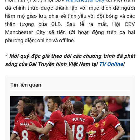
đã chính thức được thành lập với mục đích để người
Bóng đá
hâm mộ giao lưu, chia sẻ tình yêu với đội bóng và các
thần tượng của CLB. Sau lễ ra mắt, Hội CĐV
Thể thao Điện tử
Manchester City sẽ tiến tới hoạt động trên cả hai
phương diện: online và offline.
Các môn khác
* Mời quý độc giả theo dõi các chương trình đã phát
sóng của Đài Truyền hình Việt Nam tại
TV Online
!
VIDEO
Tin liên quan
Bên lề