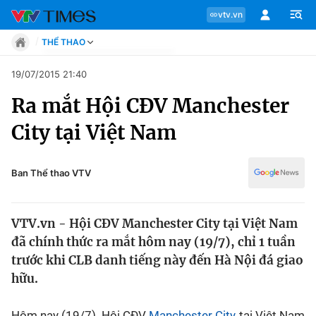
vtv.vn
THỂ THAO
Tin tức
19/07/2015 21:40
Move
Ra mắt Hội CĐV Manchester
Phong cách
Chuyên mục
Chân dung
City tại Việt Nam
Sự kiện
Tin tức
Bóng đá
Thể thao điện tử
Ban Thể thao VTV
Move
Các môn khác
Video
VTV.vn - Hội CĐV Manchester City tại Việt Nam
Phong cách
Bên lề
đã chính thức ra mắt hôm nay (19/7), chỉ 1 tuần
trước khi CLB danh tiếng này đến Hà Nội đá giao
Chân dung
hữu.
Sự kiện
Hôm nay (19/7), Hội CĐV
Manchester City
tại Việt Nam