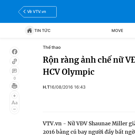
Về VTV.vn
TIN TỨC
MOVE
Thể thao
Tin tức
Move
Rộn ràng ảnh chế nữ VĐ
HCV Olympic
Bóng đá
Thể thao Điện tử
0
H.T
16/08/2016 16:43
VTV.vn - Nữ VĐV Shaunae Miller gi
2016 bằng cú bay người đầy bất ngờ v