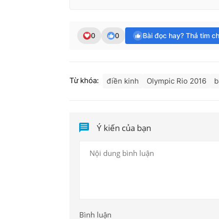
0
0
Bài đọc hay? Thả tim c
Từ khóa:
điền kinh
Olympic Rio 2016
b
Ý kiến của bạn
Bình luận