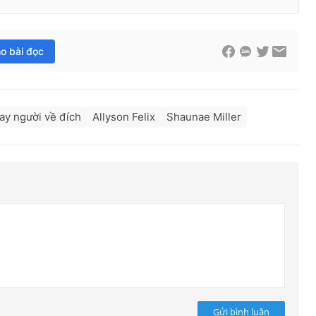
ho bài đọc
ay người về đích
Allyson Felix
Shaunae Miller
Gửi bình luận