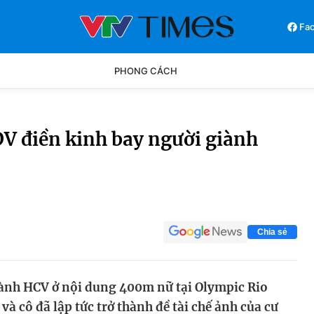
Fa
PHONG CÁCH
Phong cách
Chân dun
V điền kinh bay người giành
Các môn khác
Video
Chia sẻ
ành HCV ở nội dung 400m nữ tại Olympic Rio
à cô đã lập tức trở thành đề tài chế ảnh của cư