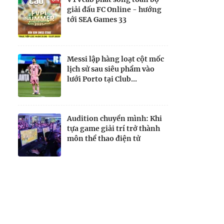
giải đấu FC Online - hướng
tới SEA Games 33
Messi lập hàng loạt cột mốc
lịch sử sau siêu phẩm vào
lưới Porto tại Club...
Audition chuyển mình: Khi
tựa game giải trí trở thành
môn thể thao điện tử