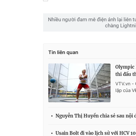
Nhiều người đam mê điện ảnh lại liên t
chàng Lightn
Tin liên quan
Olympic 
thi đấu t
VTV.vn - 
lập của V
Nguyễn Thị Huyền chia sẻ sau nội
Usain Bolt đi vào lịch sử với HCV 1