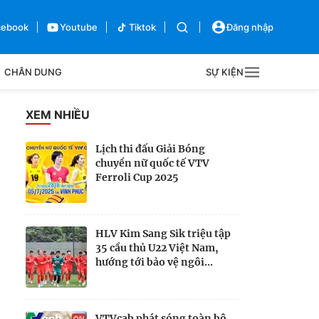
cebook
Youtube
Tiktok
Đăng nhập
CHÂN DUNG
SỰ KIỆN
g
XEM NHIỀU
Sự kiện
Lịch thi đấu Giải Bóng
chuyền nữ quốc tế VTV
Bên lề
Ferroli Cup 2025
HLV Kim Sang Sik triệu tập
35 cầu thủ U22 Việt Nam,
hướng tới bảo vệ ngôi...
VTVcab phát sóng toàn bộ