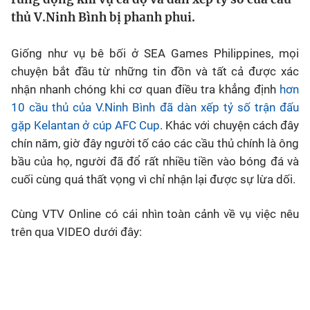
thủ V.Ninh Bình bị phanh phui.
Sự kiện
Giống như vụ bê bối ở SEA Games Philippines, mọi
chuyện bắt đầu từ những tin đồn và tất cả được xác
Bóng đá
nhận nhanh chóng khi cơ quan điều tra khẳng định
hơn
10 cầu thủ của V.Ninh Bình đã dàn xếp tỷ số trận đấu
Thể thao Điện tử
gặp Kelantan ở cúp AFC Cup
. Khác với chuyện cách đây
chín năm, giờ đây người tố cáo các cầu thủ chính là ông
Các môn khác
bầu của họ, người đã đổ rất nhiều tiền vào bóng đá và
cuối cùng quá thất vọng vì chỉ nhận lại được sự lừa dối.
VIDEO
Cùng VTV Online có cái nhìn toàn cảnh về vụ việc nêu
trên qua VIDEO dưới đây:
Bên lề