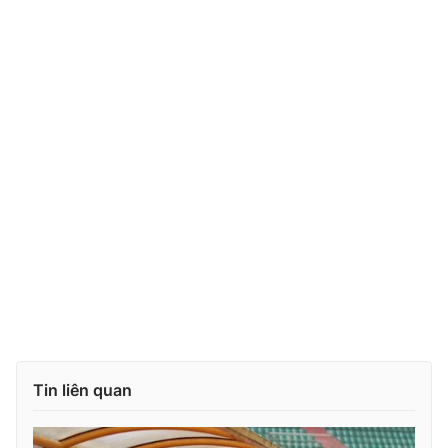
Tin liên quan