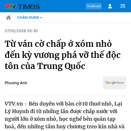
vtv.vn
CHÂN DUNG
Tin tức
27/02/2026 05:30
Move
Từ ván cờ chấp ở xóm nhỏ
Phong cách
Chuyên mục
Chân dung
đến kỳ vương phá vỡ thế độc
Sự kiện
Tin tức
tôn của Trung Quốc
Bóng đá
Thể thao điện tử
Move
Các môn khác
Phương Anh
Video
Phong cách
Bên lề
VTV.vn - Bén duyên với bàn cờ từ thuở nhỏ, Lại
Chân dung
Lý Huynh đi từ những lần được chấp nước với
người lớn ở xóm nhỏ, học nghề bên quán tạp
hoá, đến những tấm huy chương treo kín nhà và
Sự kiện