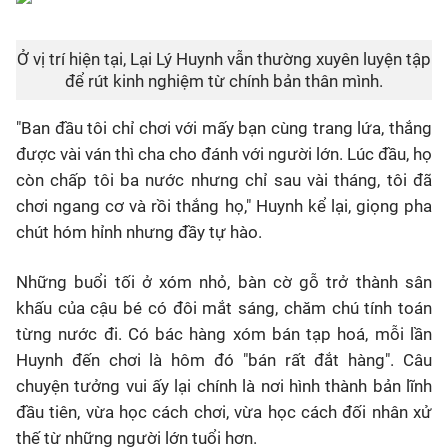
Ở vị trí hiện tại, Lại Lý Huynh vẫn thường xuyên luyện tập
để rút kinh nghiệm từ chính bản thân mình.
"Ban đầu tôi chỉ chơi với mấy bạn cùng trang lứa, thắng
được vài ván thì cha cho đánh với người lớn. Lúc đầu, họ
còn chấp tôi ba nước nhưng chỉ sau vài tháng, tôi đã
chơi ngang cơ và rồi thắng họ," Huynh kể lại, giọng pha
chút hóm hỉnh nhưng đầy tự hào.
Những buổi tối ở xóm nhỏ, bàn cờ gỗ trở thành sân
khấu của cậu bé có đôi mắt sáng, chăm chú tính toán
từng nước đi. Có bác hàng xóm bán tạp hoá, mỗi lần
Huynh đến chơi là hôm đó "bán rất đắt hàng". Câu
chuyện tưởng vui ấy lại chính là nơi hình thành bản lĩnh
đầu tiên, vừa học cách chơi, vừa học cách đối nhân xử
thế từ những người lớn tuổi hơn.