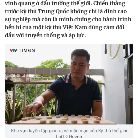
vinh quang ở đấu trường thế giới. Chiến thắng
trước kỳ thủ Trung Quốc không chỉ là đỉnh cao
Bóng đá
sự nghiệp mà còn là minh chứng cho hành trình
bền bỉ của một kỳ thủ Việt Nam dũng cảm đối
Thể thao Điện tử
đầu với truyền thống và áp lực.
Các môn khác
VIDEO
Bên lề
Khu vực luyện tập giản dị và mộc mạc của Kỳ thủ thế giới
Lại Lý Huynh