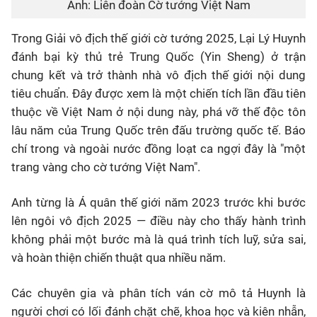
Ảnh: Liên đoàn Cờ tướng Việt Nam
Trong
Giải vô địch thế giới cờ tướng 2025
, Lại Lý Huynh
đánh bại kỳ thủ trẻ Trung Quốc (Yin Sheng) ở trận
chung kết và trở thành
nhà vô địch thế giới nội dung
tiêu chuẩn. Đây được xem là
một chiến tích lần đầu tiên
thuộc về Việt Nam ở nội dung này, phá vỡ thế độc tôn
lâu năm của Trung Quốc trên đấu trường quốc tế. Báo
chí trong và ngoài nước đồng loạt ca ngợi đây là "một
trang vàng cho cờ tướng Việt Nam".
Anh từng là Á quân thế giới năm 2023 trước khi bước
lên ngôi vô địch 2025 — điều này cho thấy hành trình
không phải một bước mà là quá trình tích luỹ, sửa sai,
và hoàn thiện chiến thuật qua nhiều năm.
Các chuyên gia và phân tích ván cờ mô tả Huynh là
người chơi có
lối đánh chặt chẽ, khoa học và kiên nhẫn
,