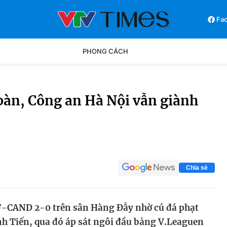
Fa
PHONG CÁCH
Phong cách
Chân dun
bàn, Công an Hà Nội vẫn giành
Các môn khác
Video
Chia sẻ
F-CAND 2-0 trên sân Hàng Đẫy nhờ cú đá phạt
nh Tiến, qua đó áp sát ngôi đầu bảng V.Leaguen