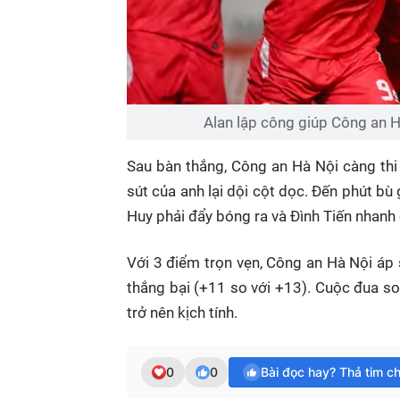
Alan lập công giúp Công an H
Sau bàn thắng, Công an Hà Nội càng thi
sút của anh lại dội cột dọc. Đến phút bù
Huy phải đẩy bóng ra và Đình Tiến nhanh 
Với 3 điểm trọn vẹn, Công an Hà Nội áp 
thắng bại (+11 so với +13). Cuộc đua 
trở nên kịch tính.
0
0
Bài đọc hay? Thả tim c