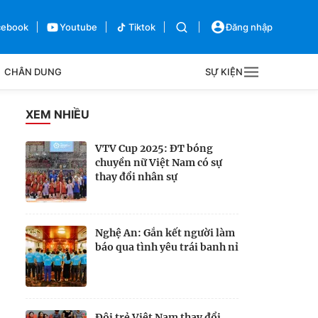
cebook
Youtube
Tiktok
Đăng nhập
CHÂN DUNG
SỰ KIỆN
g
XEM NHIỀU
Sự kiện
VTV Cup 2025: ĐT bóng
chuyền nữ Việt Nam có sự
Bên lề
thay đổi nhân sự
Nghệ An: Gắn kết người làm
báo qua tình yêu trái banh nỉ
Đội trẻ Việt Nam thay đổi