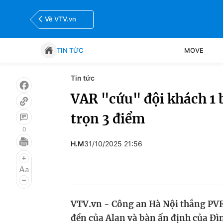
Về VTV.vn
TIN TỨC
MOVE
Tin tức
Tin tức
Move
VAR "cứu" đội khách 1 
trọn 3 điểm
Bóng đá
Thể thao Điện tử
0
H.M
31/10/2025 21:56
VTV.vn - Công an Hà Nội thắng PV
đền của Alan và bàn ấn định của Đì