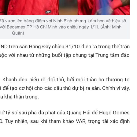
đã vươn lên bằng điểm với Ninh Bình nhưng kém hơn về hiệu số
 với Becamex TP Hồ Chí Minh vào chiều ngày 1/11. (Ảnh: Minh
Quân)
ND trên sân Hàng Đẫy chiều 31/10 diễn ra trong thế trận
huộc với nhau từ những buổi tập chung tại Trung tâm đào
Khanh đều hiểu rõ đối thủ, bởi mỗi tuần họ thường tổ
 để tạo cơ hội cho các cầu thủ dự bị ra sân. Chính vì vậy,
ra khá thận trọng.
mở tỷ số sau pha đá phạt của Quang Hải để Hugo Gomes
 Tuy nhiên, sau khi tham khảo VAR, trọng tài xác định